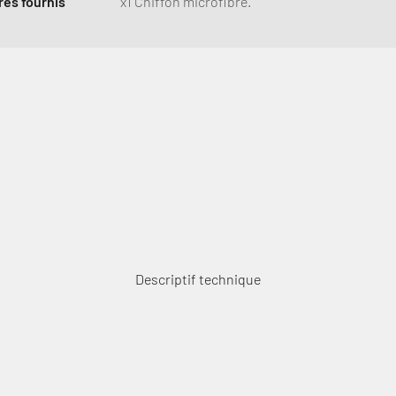
es fournis
x1 Chiffon microfibre.
Connexion requise
Connectez-vous à votre compte pour ajouter des produits à votre
liste de souhaits et afficher vos articles précédemment
Descriptif technique
enregistrés.
Se connecter