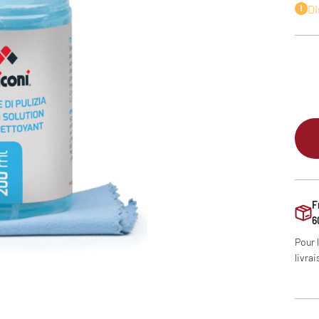
Di
F
6
Pour 
livrai