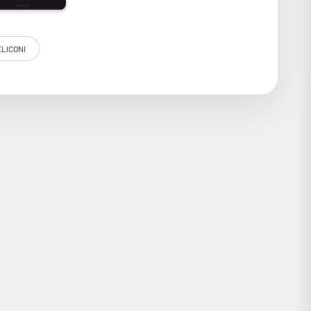
LICONI
 téléviseur LED, OLED ou Plasma. Sa formule spéciale ne