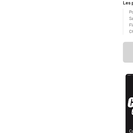
Les 
Po
Sa
Fl
Ch