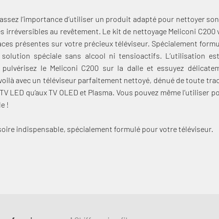
 assez l’importance d’utiliser un produit adapté pour nettoyer so
irréversibles au revêtement. Le kit de nettoyage Meliconi C200 
races présentes sur votre précieux téléviseur. Spécialement form
ne solution spéciale sans alcool ni tensioactifs. L’utilisation 
 pulvérisez le Meliconi C200 sur la dalle et essuyez délicate
voilà avec un téléviseur parfaitement nettoyé, dénué de toute tra
 TV LED qu’aux TV OLED et Plasma. Vous pouvez même l’utiliser 
e !
soire indispensable, spécialement formulé pour votre téléviseur.