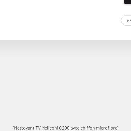
ME
ever en toute sécurité les traces présentes sur votre précieux
contient ni alcool ni tensioactifs. Indispensable !
"Nettoyant TV Meliconi C200 avec chiffon microfibre"