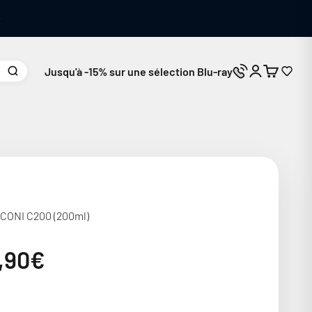
Jusqu'à -15% sur une sélection Blu-ray
Connexion
Panier
Nous contacte
CONI C200 (200ml)
ix de vente
,90€