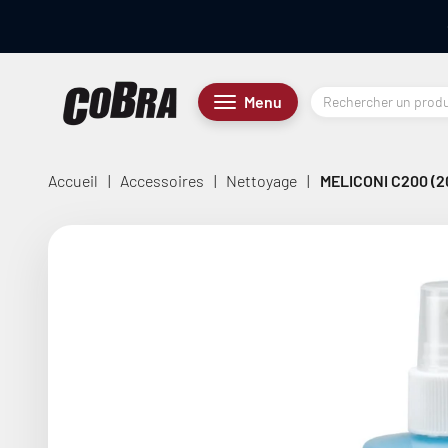
Passer au contenu
Cobra.fr
Menu
Menu
Accueil
|
Accessoires
|
Nettoyage
|
MELICONI C200 (2