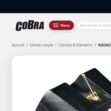
Passer au contenu
Cobra.fr
Menu
Menu
Accueil
|
Univers vinyle
|
Cellules & Diamants
|
NAGAO