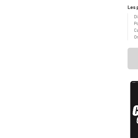
Les 
D
Po
Ca
Or