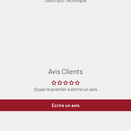
Descriptif technique
Avis Clients
Connexion requise
Connectez-vous à votre compte pour ajouter des produits à votre
Soyez le premier à écrire un avis
liste de souhaits et afficher vos articles précédemment
enregistrés.
Écrire un avis
Se connecter