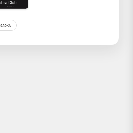
GAOKA
un diamant elliptique monté sur cantilever en boron,