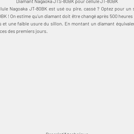
Diamant Nagaoka JTS-80BK pour cellule JT-80BK
llule Nagoaka JT-80BK est usé ou pire, cassé ? Optez pour un
BK ! On estime qu’un diamant doit être changé après 500 heures d’
et une faible usure du sillon. En montant un diamant équivalent
ces des premiers jours.