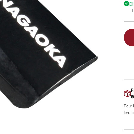
Di
L
F
6
Pour 
livrai