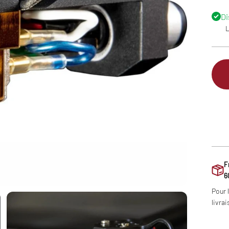
Di
L
F
6
Pour 
livrai