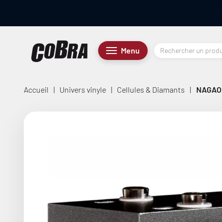
Passer au contenu
Cobra.fr
Menu
Menu
Accueil
|
Univers vinyle
|
Cellules & Diamants
|
NAGAO