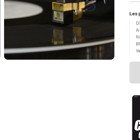
Les 
Di
A
Ni
BP
V