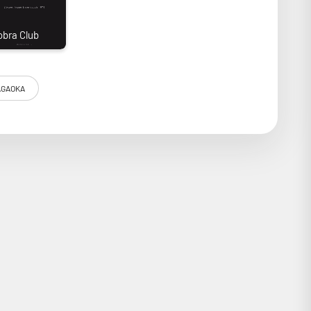
GAOKA
 ainsi livrée pré-montée sur un porte-cellule à monture
m-Cobalt et un cantilever haute-rigidité en Boron, sur
le est capable d'extraire la moindre information présente
niveau de sortie de 3mV.