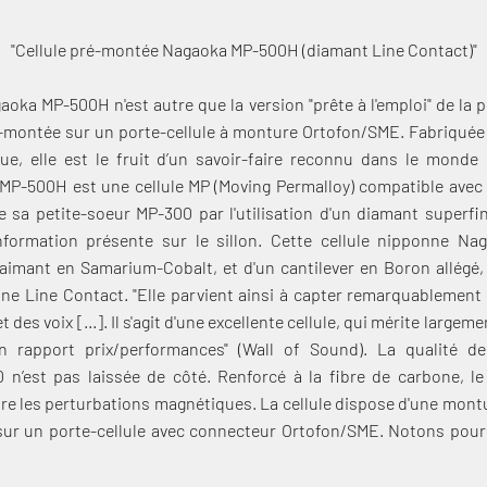
"Cellule pré-montée Nagaoka MP-500H (diamant Line Contact)"
oka MP-500H n'est autre que la version "prête à l'emploi" de la 
pré-montée sur un porte-cellule à monture Ortofon/SME. Fabriqué
que, elle est le fruit d’un savoir-faire reconnu dans le monde 
MP-500H est une cellule MP (Moving Permalloy) compatible avec 
e sa petite-soeur MP-300 par l'utilisation d'un diamant superf
information présente sur le sillon. Cette cellule nipponne 
aimant en Samarium-Cobalt, et d'un cantilever en Boron allégé,
ne Line Contact. "Elle parvient ainsi à capter remarquablement 
 des voix [...]. Il s'agit d'une excellente cellule, qui mérite large
rapport prix/performances" (Wall of Sound). La qualité de
n’est pas laissée de côté. Renforcé à la fibre de carbone, le 
re les perturbations magnétiques. La cellule dispose d'une montur
e sur un porte-cellule avec connecteur Ortofon/SME. Notons pour f