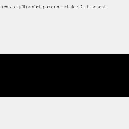
rès vite qu'il ne s'agit pas d'une cellule MC... Etonnant !
Connexion requise
Connectez-vous à votre compte pour ajouter des produits à votre
liste de souhaits et afficher vos articles précédemment
enregistrés.
Se connecter