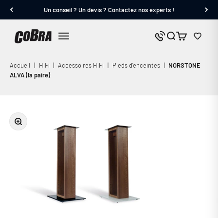
Passer au contenu
Un conseil ? Un devis ? Contactez nos experts !
Cobra.fr
Panier
Nous contacter
Menu
Accueil
|
HiFi
|
Accessoires HiFi
|
Pieds d'enceintes
|
NORSTONE
ALVA (la paire)
Zoomer sur l'image