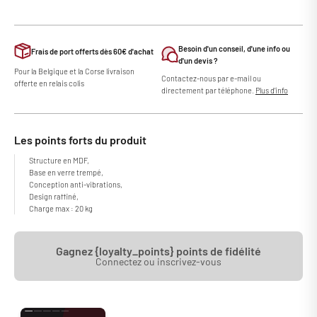
Besoin d'un conseil, d'une info ou
Frais de port offerts dès 60€ d'achat
d'un devis ?
Pour la Belgique et la Corse livraison
Contactez-nous par e-mail ou
offerte en relais colis
directement par téléphone.
Plus d'info
Les points forts du produit
Structure en MDF,
Base en verre trempé,
Conception anti-vibrations,
Design raffiné,
Charge max : 20 kg
Gagnez {loyalty_points} points de fidélité
Connectez ou inscrivez-vous