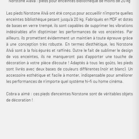
"Norstone Alavä : pieds pour enceintes bibliothèque de moins de 20 kg"
Les pieds Norstone Alvä ont été conçus pour accueillir n’importe quelles
enceintes bibliothèque pesant jusqu’à 20 kg. Fabriqués en MDF et dotés
de bases en verre trempé, ils sont capables de supprimer les vibrations
indésirables afin d’optimiser les performances de vos enceintes. Par
ailleurs, ils promettent évidemment un maintien à toute épreuve grâce
à une conception très robuste. En termes d’esthétique, les Norstone
Alvä sont à la fois épurés et raffinés. Outre le fait de sublimer le design
de vos enceintes, ils ne manqueront pas d’apporter une touche de
décoration à votre pièce d’écoute ! Adaptés à tous les goûts, les pieds
sont livrés avec deux bases de couleurs différentes (noir et blanc). Un
accessoire esthétique et facile à monter, indispensable pour améliorer
les performances de n’importe quel système hi-fi ou home cinéma.
Cobra a aimé : ces pieds d’enceintes Norstone sont de véritables objets
de décoration !