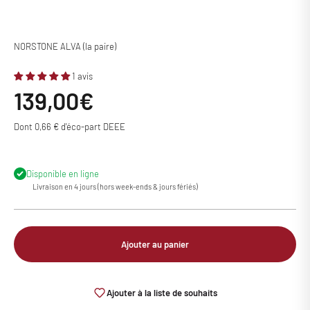
NORSTONE ALVA (la paire)
1 avis
Prix de vente
139,00€
Dont 0,66 € d'éco-part DEEE
Disponible en ligne
Livraison en 4 jours (hors week-ends & jours fériés)
Ajouter au panier
Ajouter à la liste de souhaits