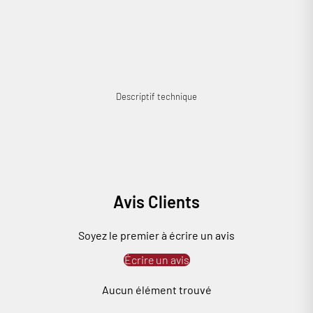
Descriptif technique
Connexion requise
Connectez-vous à votre compte pour ajouter des produits à
Avis Clients
votre liste de souhaits et afficher vos articles précédemment
enregistrés.
Soyez le premier à écrire un avis
Se connecter
Écrire un avis
Aucun élément trouvé