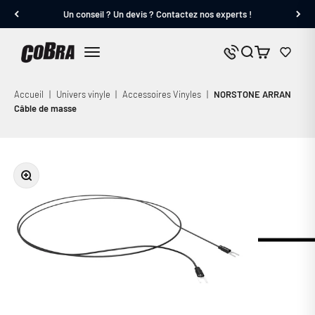
Passer au contenu
Un conseil ? Un devis ? Contactez nos experts !
Cobra.fr
Panier
Nous contacter
Menu
Accueil
|
Univers vinyle
|
Accessoires Vinyles
|
NORSTONE ARRAN
Câble de masse
Zoomer sur l'image