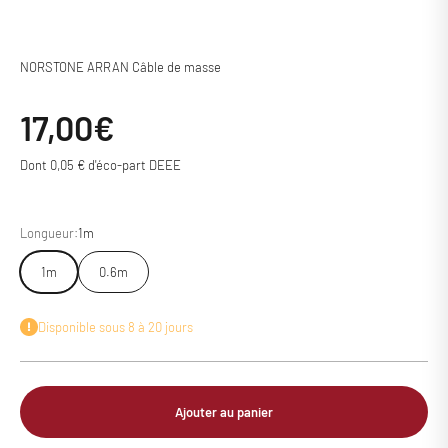
NORSTONE ARRAN Câble de masse
Prix de vente
17,00€
Dont 0,05 € d'éco-part DEEE
Longueur:
1m
1m
0.6m
Disponible sous 8 à 20 jours
Ajouter au panier