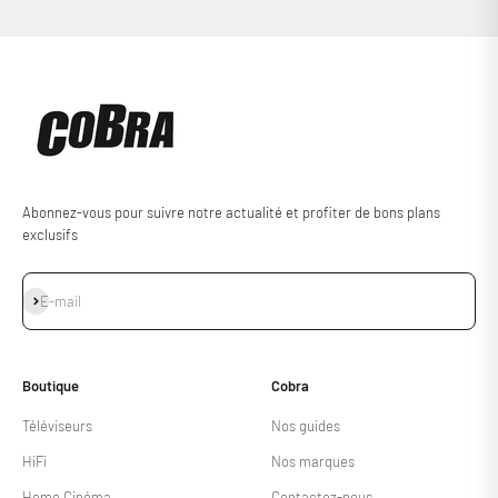
Abonnez-vous pour suivre notre actualité et profiter de bons plans
exclusifs
S'inscrire
E-mail
Boutique
Cobra
Téléviseurs
Nos guides
HiFi
Nos marques
Home Cinéma
Contactez-nous