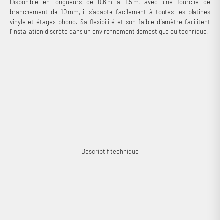
Disponible en longueurs de 0,6 m à 1,5 m, avec une fourche de
branchement de 10 mm, il s’adapte facilement à toutes les platines
vinyle et étages phono. Sa flexibilité et son faible diamètre facilitent
l’installation discrète dans un environnement domestique ou technique.
Descriptif technique
Connexion requise
Connectez-vous à votre compte pour ajouter des produits à
votre liste de souhaits et afficher vos articles précédemment