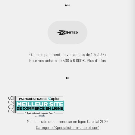
Aller à l'élément 1
Aller à l'élément 2
Aller à l'élément 3
Étalez le paiement de vos achats de 10x à 36x
Pour vos achats de 500 à 6 000€.
Plus d'infos
Aller à l'élément 1
Aller à l'élément 2
Meilleur site de commerce en ligne Capital 2026
Catégorie "Spécialistes image et son"