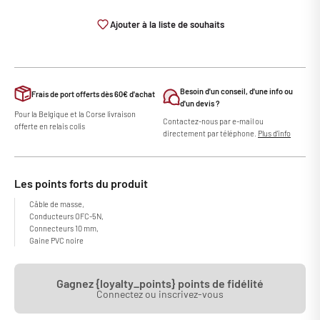
Ajouter à la liste de souhaits
Besoin d'un conseil, d'une info ou
Frais de port offerts dès 60€ d'achat
d'un devis ?
Pour la Belgique et la Corse livraison
Contactez-nous par e-mail ou
offerte en relais colis
directement par téléphone.
Plus d'info
Les points forts du produit
Câble de masse,
Conducteurs OFC-5N,
Connecteurs 10 mm,
Gaine PVC noire
Gagnez {loyalty_points} points de fidélité
Connectez ou inscrivez-vous