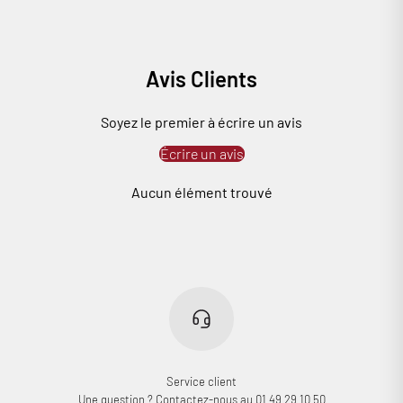
Avis Clients
Soyez le premier à écrire un avis
Écrire un avis
Connexion requise
Aucun élément trouvé
Connectez-vous à votre compte pour ajouter des produits à
votre liste de souhaits et afficher vos articles précédemment
enregistrés.
Se connecter
Service client
Une question ? Contactez-nous au 01 49 29 10 50