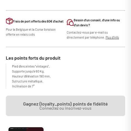
Besoin d'un conseil, d'une info ou
Frais de port offerts dès 60€ d'achat
d'un devis ?
Pour la Belgique et la Corse livraison
Contactez-nous par e-mail ou
offerte en relais colis
directement par téléphone.
Plus d'info
Les points forts du produit
Pied d'enceintes "vintages",
Supporte jusqu'à 60 Kg,
Hauteur d'élévation 190 mm,
Sutructure métallique,
Inclinaison de 7°
Gagnez {loyalty_points} points de fidélité
Connectez ou inscrivez-vous