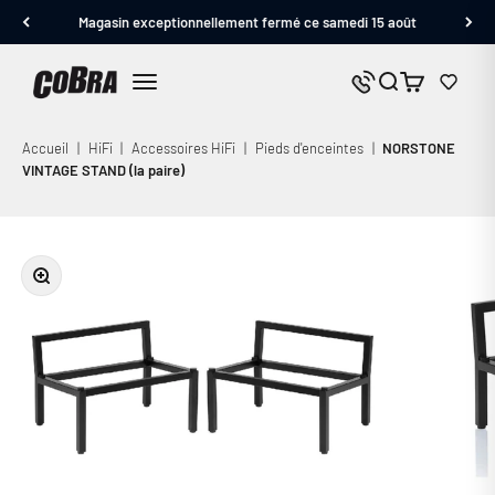
Passer au contenu
Magasin exceptionnellement fermé ce samedi 15 août
Cobra.fr
Panier
Nous contacter
Menu
Accueil
|
HiFi
|
Accessoires HiFi
|
Pieds d'enceintes
|
NORSTONE
VINTAGE STAND (la paire)
Zoomer sur l'image