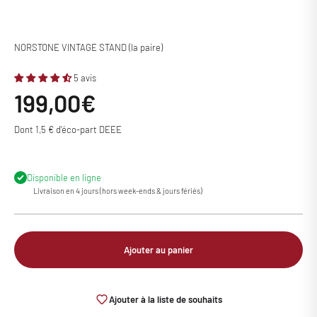
NORSTONE VINTAGE STAND (la paire)
5 avis
Prix de vente
199,00€
Dont 1,5 € d'éco-part DEEE
Disponible en ligne
Livraison en 4 jours (hors week-ends & jours fériés)
Ajouter au panier
Ajouter à la liste de souhaits