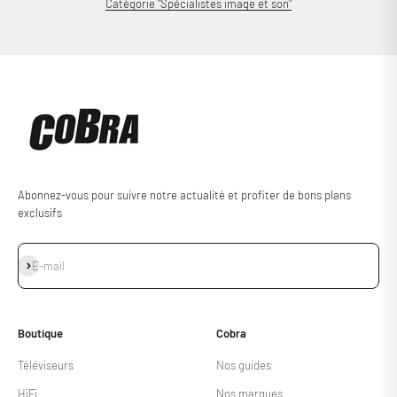
Catégorie "Spécialistes image et son"
Abonnez-vous pour suivre notre actualité et profiter de bons plans
exclusifs
S'inscrire
E-mail
Boutique
Cobra
Téléviseurs
Nos guides
HiFi
Nos marques