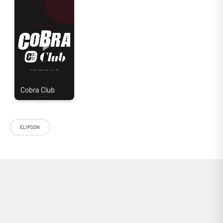
Le pied d’enceinte Norstone Vintage Stand a été spécialement conçu
pour accompagner les superbes Elipson Heritage XLS 15. Bien entendu,
ce pied pourra également convenir à d’autres enceintes de forme et de
gabarit similaires pesant juqsu’à 60 Kg (Cabasse Sampan, JBL 431X,
Yamaha NS-1000…).
"Pied Norstone pour enceinte vintage"
ELIPSON
Le pied d’enceinte Norstone Vintage Stand a été spécialement conçu
pour accompagner les superbes Elipson Heritage XLS 15. Bien entendu,
ce pied pourra également convenir à d’autres enceintes de forme et de
gabarit similaires pesant juqsu’à 60 Kg (Cabasse Sampan, JBL 431X,
Yamaha NS-1000…). Il est doté d’une structure en métal capable de
supporter jusqu’à 60 Kg et assure une réduction efficace des vibrations
! Ce pied Nortsone Vintage Stand permet en outre de surélever vos
enceintes de 190 mm, les positionnant ainsi à une hauteur d’écoute plus
confortable. Ce stand propose pour finir une inclinaison d’environ 7°