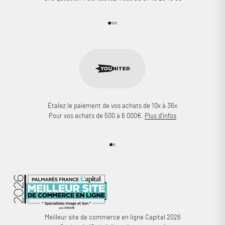
Aller à l'élément 1
Aller à l'élément 2
Aller à l'élément 3
Étalez le paiement de vos achats de 10x à 36x
Pour vos achats de 500 à 6 000€.
Plus d'infos
Aller à l'élément 1
Aller à l'élément 2
Meilleur site de commerce en ligne Capital 2026