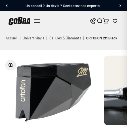
Passer au contenu
Un conseil ? Un devis ? Contactez nos experts !
Cobra.fr
Panier
Nous contacter
Menu
Accueil
|
Univers vinyle
|
Cellules & Diamants
|
ORTOFON 2M Black
Zoomer sur l'image