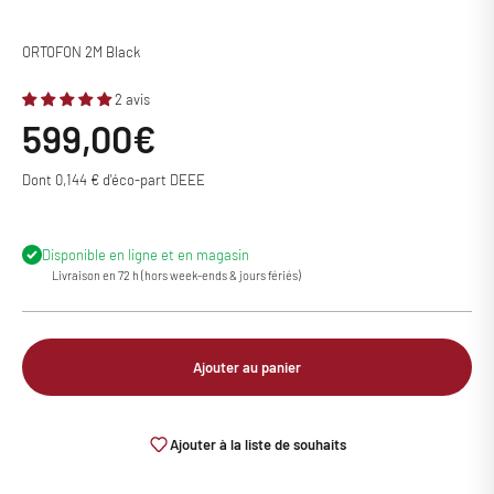
ORTOFON 2M Black
2 avis
Prix de vente
599,00€
Dont 0,144 € d'éco-part DEEE
Disponible en ligne et en magasin
Livraison en 72 h (hors week-ends & jours fériés)
Ajouter au panier
Ajouter à la liste de souhaits