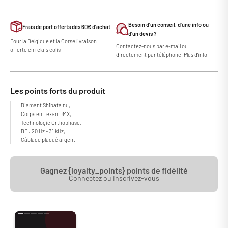
Besoin d'un conseil, d'une info ou
Frais de port offerts dès 60€ d'achat
d'un devis ?
Pour la Belgique et la Corse livraison
Contactez-nous par e-mail ou
offerte en relais colis
directement par téléphone.
Plus d'info
Les points forts du produit
Diamant Shibata nu,
Corps en Lexan DMX,
Technologie Orthophase,
BP : 20 Hz - 31 kHz,
Câblage plaqué argent
Gagnez {loyalty_points} points de fidélité
Connectez ou inscrivez-vous