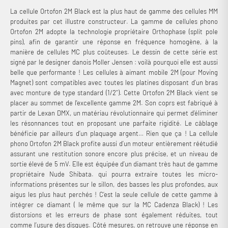
La cellule Ortofon 2M Black est la plus haut de gamme des cellules MM
produites par cet illustre constructeur. La gamme de cellules phono
Ortofon 2M adopte la technologie propriétaire Orthophase (split pole
pins), afin de garantir une réponse en fréquence homogène, à la
manière de cellules MC plus coûteuses. Le dessin de cette série est
signé par le designer danois Moller Jensen : voilà pourquoi elle est aussi
belle que performante ! Les cellules à aimant mobile 2M (pour Moving
Magnet) sont compatibles avec toutes les platines disposant d’un bras
avec monture de type standard (1/2’’). Cette Ortofon 2M Black vient se
placer au sommet de l'excellente gamme 2M. Son coprs est fabriqué à
partir de Lexan DMX, un matériau révolutionnaire qui permet d’éliminer
les résonnances tout en proposant une parfaite rigidité. Le câblage
bénéficie par ailleurs d’un plaquage argent… Rien que ça ! La cellule
phono Ortofon 2M Black profite aussi d’un moteur entièrement réétudié
assurant une restitution sonore encore plus précise, et un niveau de
sortie élevé de 5 mV. Elle est équipée d’un diamant très haut de gamme
propriétaire Nude Shibata. qui pourra extraire toutes les micro-
informations présentes sur le sillon, des basses les plus profondes, aux
aigus les plus haut perchés ! C’est la seule cellule de cette gamme à
intégrer ce diamant ( le même que sur la MC Cadenza Black) ! Les
distorsions et les erreurs de phase sont également réduites, tout
comme l’usure des disques. Côté mesures, on retrouve une réponse en