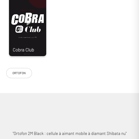
ORTOFON
La cellule MM Ortofon 2M Black vient se placer tout en haut de la
gamme 2M. Elle adopte la technologie propriétaire Orthophase (split
pole pins), un moteur revisité, un diamant Nude Shibata et un câblage
plaqué argent. Bande passante 20Hz-31kHz et niveau de sortie de 5 mV.
"Ortofon 2M Black : cellule à aimant mobile à diamant Shibata nu"