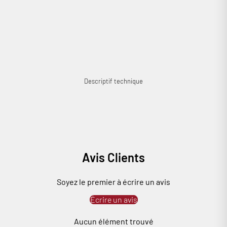
Connexion requise
Connectez-vous à votre compte pour ajouter des produits à
votre liste de souhaits et afficher vos articles précédemment
enregistrés.
Se connecter
Descriptif technique
Avis Clients
Soyez le premier à écrire un avis
Écrire un avis
Aucun élément trouvé