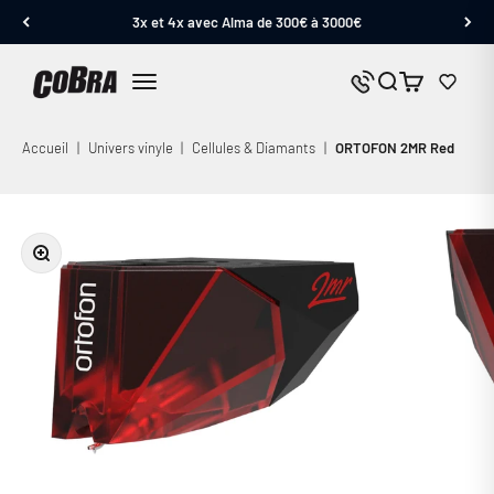
Passer au contenu
3x et 4x avec Alma de 300€ à 3000€
Cobra.fr
Panier
Nous contacter
Menu
Accueil
|
Univers vinyle
|
Cellules & Diamants
|
ORTOFON 2MR Red
Zoomer sur l'image