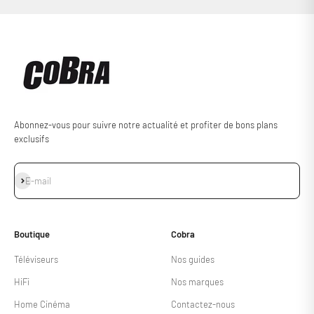
Abonnez-vous pour suivre notre actualité et profiter de bons plans
exclusifs
S'inscrire
E-mail
Boutique
Cobra
Téléviseurs
Nos guides
HiFi
Nos marques
Home Cinéma
Contactez-nous