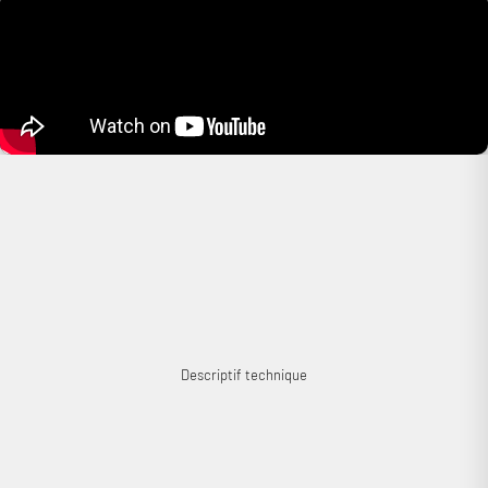
Connexion requise
Connectez-vous à votre compte pour ajouter des produits à
votre liste de souhaits et afficher vos articles précédemment
enregistrés.
Se connecter
Descriptif technique