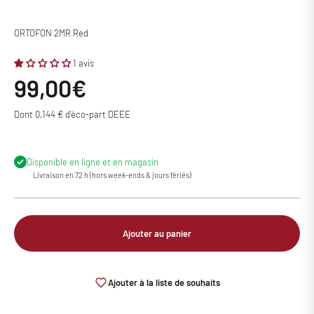
ORTOFON 2MR Red
1 avis
Prix de vente
99,00€
Dont 0,144 € d'éco-part DEEE
Disponible en ligne et en magasin
Livraison en 72 h (hors week-ends & jours fériés)
Ajouter au panier
Ajouter à la liste de souhaits