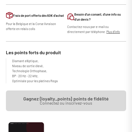
Besoin d'un conseil, d'une info ou
Frais de port offerts dès 60€ d'achat
d'un devis ?
Pour la Belgique et la Corse livraison
Contactez-nous par e-mail ou
offerte en relais colis
directement par téléphone.
Plus d'info
Les points forts du produit
Diamant elliptique,
Niveau de sortie élevé,
Technologie Orthophase,
BP : 20 Hz - 22 kHz,
Optimisée pour les platines Rega
Gagnez {loyalty_points} points de fidélité
Connectez ou inscrivez-vous