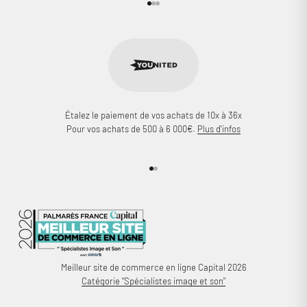
Aller à l'élément 1
Aller à l'élément 2
Aller à l'élément 3
Étalez le paiement de vos achats de 10x à 36x
Pour vos achats de 500 à 6 000€.
Plus d'infos
Aller à l'élément 1
Aller à l'élément 2
Meilleur site de commerce en ligne Capital 2026
Catégorie "Spécialistes image et son"