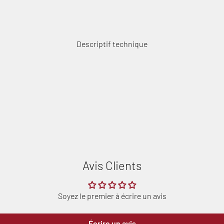
Descriptif technique
Connexion requise
Connectez-vous à votre compte pour ajouter des produits à votre
liste de souhaits et afficher vos articles précédemment
Avis Clients
enregistrés.
Se connecter
Soyez le premier à écrire un avis
Écrire un avis