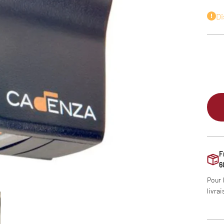
Di
F
6
Pour 
livrai