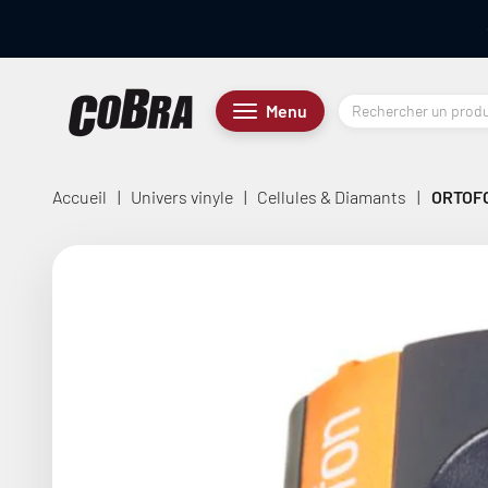
Passer au contenu
Cobra.fr
Menu
Menu
Accueil
|
Univers vinyle
|
Cellules & Diamants
|
ORTOFO