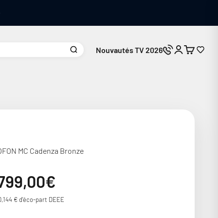
Nouvautés TV 2026
Connexion
Panier
Nous contacte
FON MC Cadenza Bronze
ix de vente
799,00€
0,144 € d'éco-part DEEE