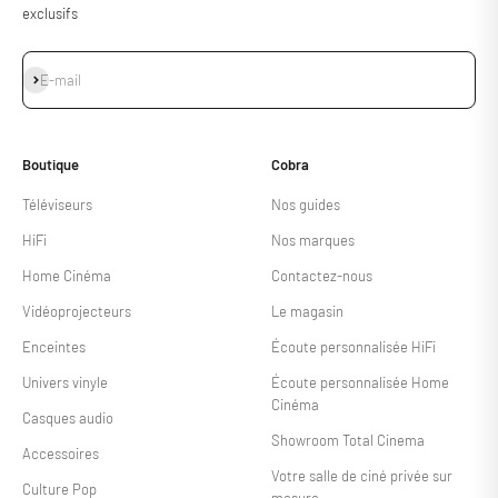
exclusifs
S'inscrire
E-mail
Boutique
Cobra
Téléviseurs
Nos guides
HiFi
Nos marques
Home Cinéma
Contactez-nous
Vidéoprojecteurs
Le magasin
Enceintes
Écoute personnalisée HiFi
Univers vinyle
Écoute personnalisée Home
Cinéma
Casques audio
Showroom Total Cinema
Accessoires
Votre salle de ciné privée sur
Culture Pop
mesure