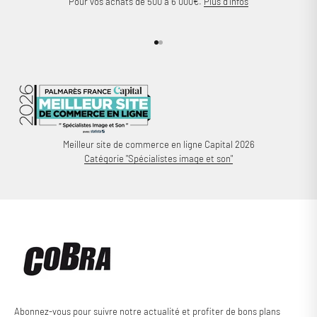
Pour vos achats de 500 à 6 000€.
Plus d'infos
Aller à l'élément 1
Aller à l'élément 2
Meilleur site de commerce en ligne Capital 2026
Catégorie "Spécialistes image et son"
Abonnez-vous pour suivre notre actualité et profiter de bons plans