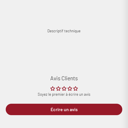
Cobra a aimé : l'une des cellules MC les plus performantes dans cette
gamme de prix !
Descriptif technique
Avis Clients
Soyez le premier à écrire un avis
Écrire un avis