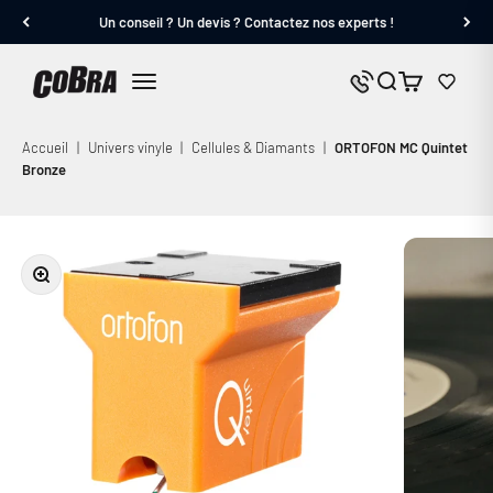
Passer au contenu
Un conseil ? Un devis ? Contactez nos experts !
Cobra.fr
Panier
Nous contacter
Menu
Accueil
|
Univers vinyle
|
Cellules & Diamants
|
ORTOFON MC Quintet
Bronze
Zoomer sur l'image