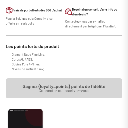
Besoin d'un conseil, d'une info ou
Frais de port offerts dès 60€ d'achat
d'un devis ?
Pour la Belgique et la Corse livraison
Contactez-nous par e-mail ou
offerte en relais colis
directement par téléphone.
Plus d'info
Les points forts du produit
Diamant Nude Fine Line,
Corps Alu / ABS,
Bobine Pure 4-Nines,
Niveau de sortie 0.3 mV,
Gagnez {loyalty_points} points de fidélité
Connectez ou inscrivez-vous