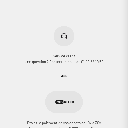
Connexion requise
Connectez-vous à votre compte pour ajouter des produits à
votre liste de souhaits et afficher vos articles précédemment
enregistrés.
Se connecter
Service client
Une question ? Contactez-nous au 01 49 29 10 50
Aller à l'élément 1
Aller à l'élément 2
Aller à l'élément 3
Étalez le paiement de vos achats de 10x à 36x