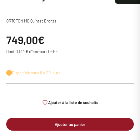
ORTOFON MC Quintet Bronze
Prix de vente
749,00€
Dont 0,144 € d'éco-part DEEE
Disponible sous 8 à 20 jours
Ajouter à la liste de souhaits
Ajouter au panier