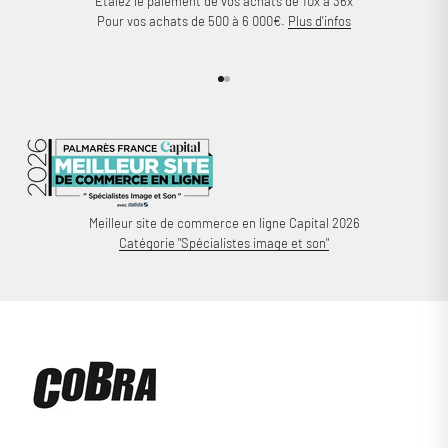
Étalez le paiement de vos achats de 10x à 36x
Pour vos achats de 500 à 6 000€.
Plus d'infos
Aller à l'élément 1
Aller à l'élément 2
Meilleur site de commerce en ligne Capital 2026
Catégorie "Spécialistes image et son"