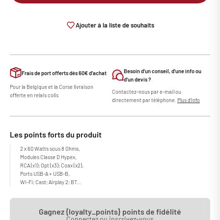
Ajouter à la liste de souhaits
Besoin d'un conseil, d'une info ou
Frais de port offerts dès 60€ d'achat
d'un devis ?
Pour la Belgique et la Corse livraison
Contactez-nous par e-mail ou
offerte en relais colis
directement par téléphone.
Plus d'info
Les points forts du produit
2 x 60 Watts sous 8 Ohms,
Modules Classe D Hypex,
RCA (x1); Opt (x3); Coax (x2),
Ports USB-A + USB-B,
Wi-Fi; Cast; Airplay 2; BT...
Gagnez {loyalty_points} points de fidélité
Connectez ou inscrivez-vous