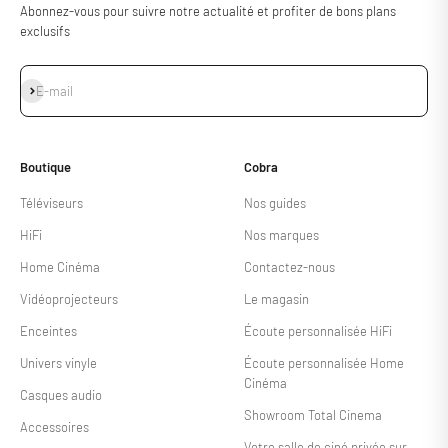
Abonnez-vous pour suivre notre actualité et profiter de bons plans
exclusifs
S'inscrire
E-mail
Boutique
Cobra
Téléviseurs
Nos guides
HiFi
Nos marques
Home Cinéma
Contactez-nous
Vidéoprojecteurs
Le magasin
Enceintes
Écoute personnalisée HiFi
Univers vinyle
Écoute personnalisée Home
Cinéma
Casques audio
Showroom Total Cinema
Accessoires
Votre salle de ciné privée sur