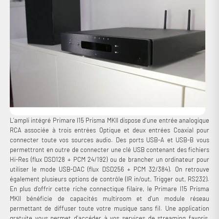
L’ampli intégré Primare I15 Prisma MKII dispose d’une entrée analogique
RCA associée à trois entrées Optique et deux entrées Coaxial pour
connecter toute vos sources audio. Des ports USB-A et USB-B vous
permettront en outre de connecter une clé USB contenant des fichiers
Hi-Res (flux DSD128 + PCM 24/192) ou de brancher un ordinateur pour
utiliser le mode USB-DAC (flux DSD256 + PCM 32/384). On retrouve
également plusieurs options de contrôle (IR in/out, Trigger out, RS232).
En plus d’offrir cette riche connectique filaire, le Primare I15 Prisma
MKII bénéficie de capacités multiroom et d'un module réseau
permettant de diffuser toute votre musique sans fil. Une application
gratuite vous permet d’accéder à vos services de streaming favoris,