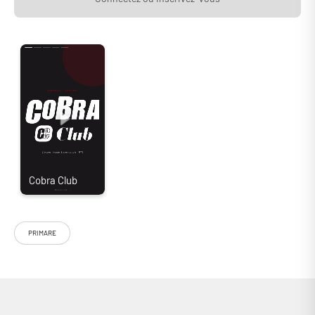
PRIMARE
L’ampli intégré Primare I15 Prisma MKII reprend le format et
l’amplification de l’I15 standard, en prenant soin d’y ajouter une section
de conversion numérique-analogique ainsi qu’un lecteur réseau. Il
adopte de fameux modules Hypex Classe D développant 60 watts par
canal. Notez que ce Primare I15 Prisma MKII ne dispose pas de préampli
RIAA : il est toutefois possible d’ajouter une carte phono MM