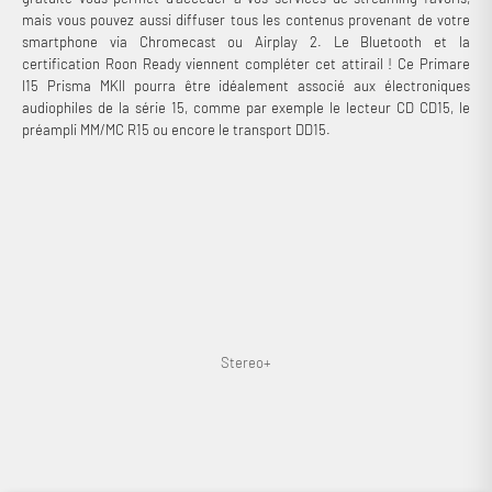
mais vous pouvez aussi diffuser tous les contenus provenant de votre
smartphone via Chromecast ou Airplay 2. Le Bluetooth et la
certification Roon Ready viennent compléter cet attirail ! Ce Primare
I15 Prisma MKII pourra être idéalement associé aux électroniques
audiophiles de la série 15, comme par exemple le lecteur CD CD15, le
préampli MM/MC R15 ou encore le transport DD15.
Connexion requise
Stereo+
Connectez-vous à votre compte pour ajouter des produits à
votre liste de souhaits et afficher vos articles précédemment
enregistrés.
Se connecter