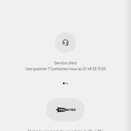
Service client
Une question ? Contactez-nous au 01 49 29 10 50
Aller à l'élément 1
Aller à l'élément 2
Aller à l'élément 3