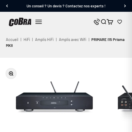
Passer au contenu
Un conseil ? Un devis ? Contactez nos experts !
Cobra.fr
Panier
Nous contacter
Menu
Accueil
|
HiFi
|
Amplis HiFi
|
Amplis avec Wifi
|
PRIMARE I15 Prisma
MKII
Zoomer sur l'image