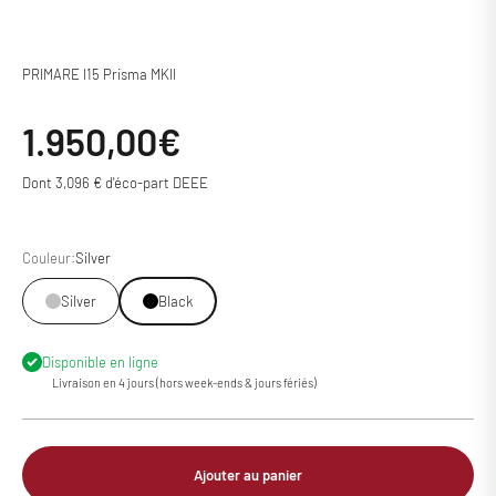
PRIMARE I15 Prisma MKII
Prix de vente
1.950,00€
Dont 3,096 € d'éco-part DEEE
Couleur:
Silver
Silver
Black
Disponible en ligne
Livraison en 4 jours (hors week-ends & jours fériés)
Ajouter au panier