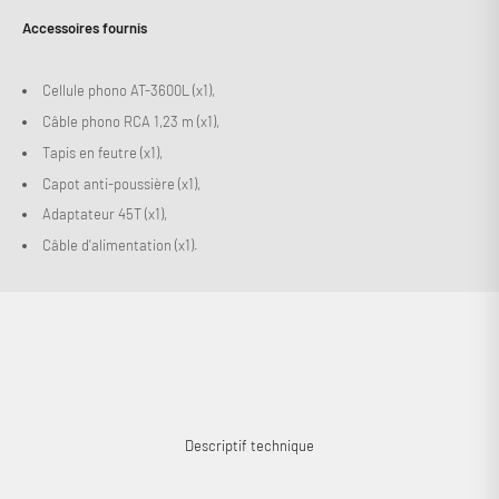
Accessoires fournis
Cellule phono AT-3600L (x1),
Câble phono RCA 1,23 m (x1),
Tapis en feutre (x1),
Capot anti-poussière (x1),
Adaptateur 45T (x1),
Câble d'alimentation (x1).
Descriptif technique