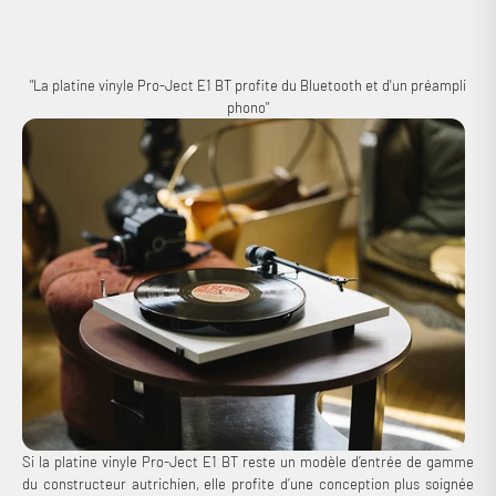
les sillons de vos vinyles avec fidélité. Par ailleurs, si ses réglages se
limitent au contrepoids, vous aurez évidemment la possibilité de régler
la vitesse de lecture à 33 ou 45 tours. Une platine idéale pour se lancer
dans le vinyle !
"La platine vinyle Pro-Ject E1 BT profite du Bluetooth et d'un préampli
phono"
Si la platine vinyle Pro-Ject E1 BT reste un modèle d’entrée de gamme
du constructeur autrichien, elle profite d’une conception plus soignée