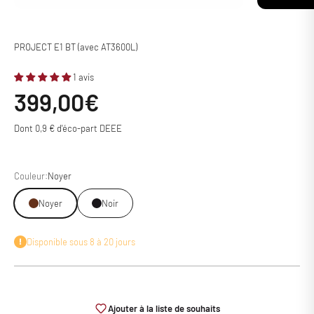
PROJECT E1 BT (avec AT3600L)
1 avis
Prix de vente
399,00€
Dont 0,9 € d'éco-part DEEE
Couleur:
Noyer
Noyer
Noir
Disponible sous 8 à 20 jours
Ajouter à la liste de souhaits