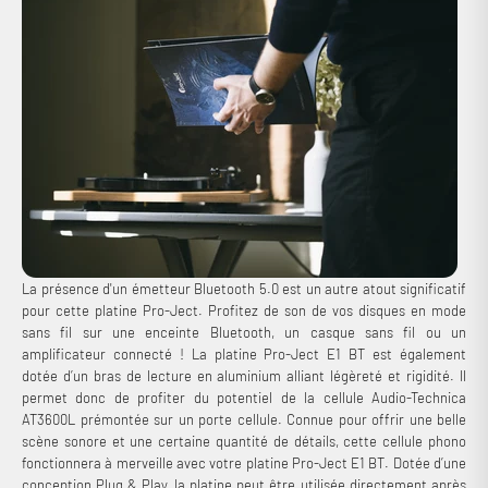
La présence d'un émetteur Bluetooth 5.0 est un autre atout significatif
pour cette platine Pro-Ject. Profitez de son de vos disques en mode
sans fil sur une enceinte Bluetooth, un casque sans fil ou un
amplificateur connecté ! La platine Pro-Ject E1 BT est également
dotée d’un bras de lecture en aluminium alliant légèreté et rigidité. Il
permet donc de profiter du potentiel de la cellule Audio-Technica
AT3600L prémontée sur un porte cellule. Connue pour offrir une belle
scène sonore et une certaine quantité de détails, cette cellule phono
fonctionnera à merveille avec votre platine Pro-Ject E1 BT. Dotée d’une
conception Plug & Play, la platine peut être utilisée directement après