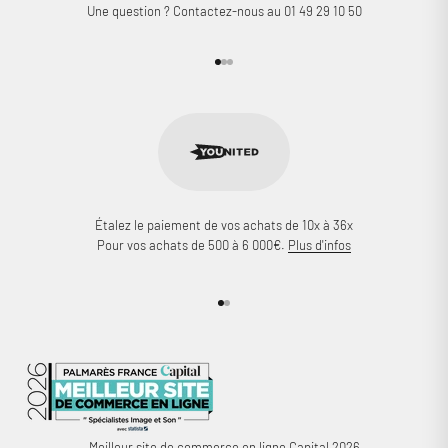
Une question ? Contactez-nous au 01 49 29 10 50
Aller à l'élément 1
Aller à l'élément 2
Aller à l'élément 3
Étalez le paiement de vos achats de 10x à 36x
Pour vos achats de 500 à 6 000€.
Plus d'infos
Aller à l'élément 1
Aller à l'élément 2
Meilleur site de commerce en ligne Capital 2026