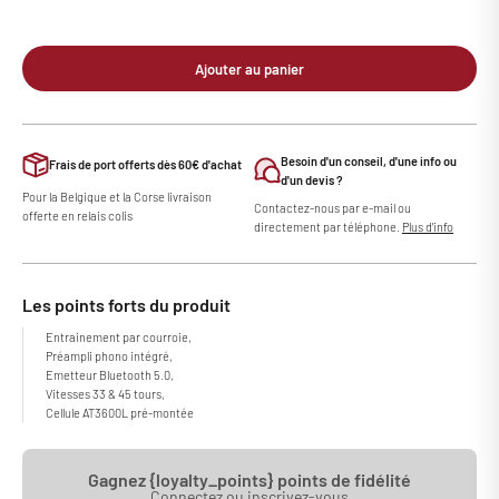
Ajouter au panier
Besoin d'un conseil, d'une info ou
Frais de port offerts dès 60€ d'achat
d'un devis ?
Pour la Belgique et la Corse livraison
Contactez-nous par e-mail ou
offerte en relais colis
directement par téléphone.
Plus d'info
Les points forts du produit
Entrainement par courroie,
Préampli phono intégré,
Emetteur Bluetooth 5.0,
Vitesses 33 & 45 tours,
Cellule AT3600L pré-montée
Gagnez {loyalty_points} points de fidélité
Connectez ou inscrivez-vous