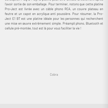
l’avoir sortie de son emballage. Pour terminer, notons que cette platine
Pro-Ject est livrée avec un câble phono RCA, un couvre plateau en
feutre et un capot en acrylique anti poussière. Pour résumer, la Pro-
Ject E1 BT est une platine idéale pour les personnes qui recherchent
une mise en œuvre extrêmement simple. Préampli phono, Bluetooth et
cellule pré-montée, tout est là pour vous faciliter la vie !
Connexion requise
Connectez-vous à votre compte pour ajouter des produits à
votre liste de souhaits et afficher vos articles précédemment
enregistrés.
Se connecter
Cobra