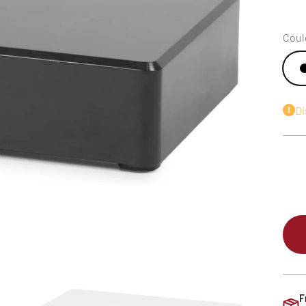
Coul
Di
F