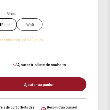
eur:
Black
Black
White
sponible sous 8 à 20 jours
Ajouter à la liste de souhaits
Ajouter au panier
rais de port offerts dès
Besoin d'un conseil,