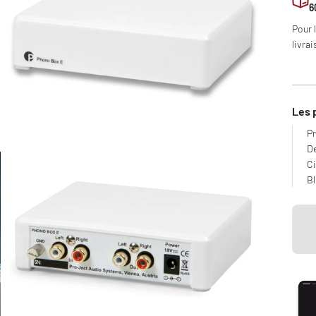
6
Pour 
livrai
Les 
P
De
Ci
Bl