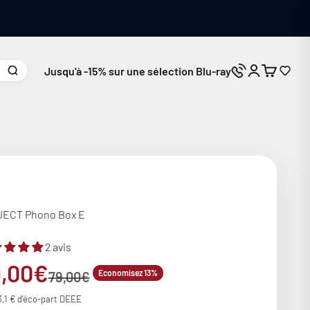
Jusqu'à -15% sur une sélection Blu-ray
Connexion
Panier
Nous contacte
ECT Phono Box E
2 avis
ix de vente
9,00€
Prix normal
Economisez 13%
79,00€
3,1 € d'éco-part DEEE