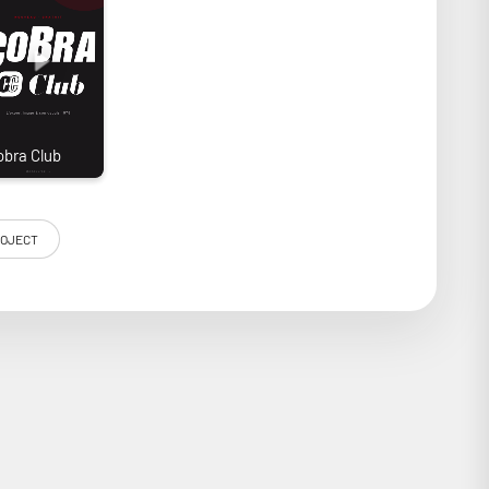
OJECT
tonnant. Basé sur les recherches du Dr Sykora, il adopte
ception très sérieuse, il bénéficie d’un schéma inspiré
ce Mount Design) et de composants à faible bruit pour
t d’isoler l’électronique des éventuelles perturbations