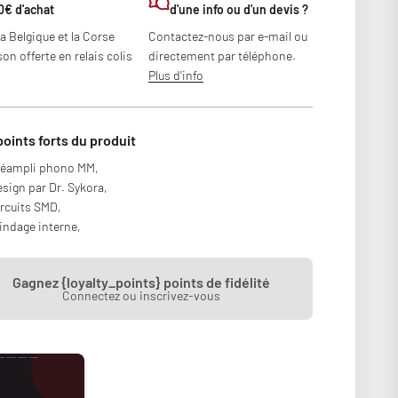
0€ d'achat
d'une info ou d'un devis ?
la Belgique et la Corse
Contactez-nous par e-mail ou
son offerte en relais colis
directement par téléphone.
Plus d'info
points forts du produit
réampli phono MM,
sign par Dr. Sykora,
rcuits SMD,
indage interne,
Gagnez {loyalty_points} points de fidélité
Connectez ou inscrivez-vous