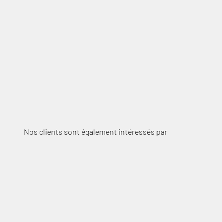
générées par vos autres appareils. On pourra aussi évoq
MM Project Phono
Cobra a aimé : en matiè