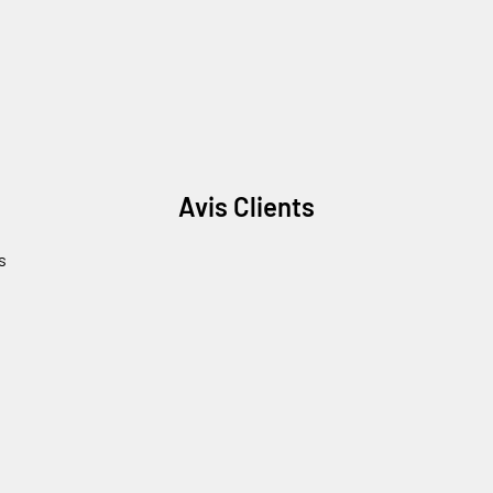
Avis Clients
Connexion requise
s
Connectez-vous à votre compte pour ajouter des produits à votre
liste de souhaits et afficher vos articles précédemment
enregistrés.
Se connecter