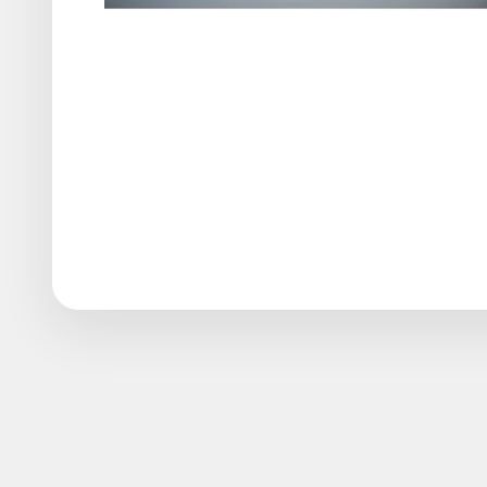
Le préampli phono Project Phono Box E est compatible av
Le préampli phono Project Phono Box E est l’une des me
par les recherches du célèbre Dr Sykora. Ce préampli
garantir le respect de la courbe RIAA. Le Project Phon