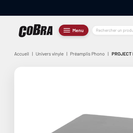
Passer au contenu
Cobra.fr
Menu
Menu
Accueil
|
Univers vinyle
|
Préamplis Phono
|
PROJECT 