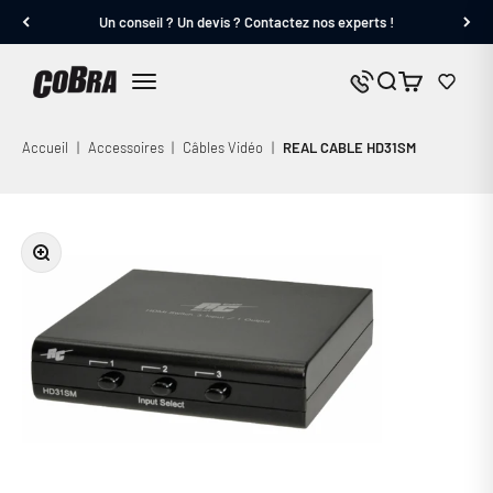
Passer au contenu
Un conseil ? Un devis ? Contactez nos experts !
Cobra.fr
Panier
Nous contacter
Menu
Accueil
|
Accessoires
|
Câbles Vidéo
|
REAL CABLE HD31SM
Zoomer sur l'image