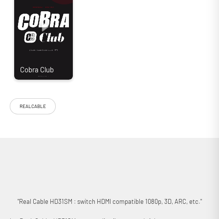
REALCABLE
Doté d’une sortie HDMI et de trois entrées HDMI, le distributeur Real
Cable HD31SM est idéal pour connecter plusieurs sources sur un même
téléviseur. Conçu pour transmettre les contenus de dernière
génération sans perte, il est compatible ARC, HDCP, Deep Color,
x.v.Color, 3D 1080p, LPCM 7.1, Dolby True HD et DTS-HD. Auto-alimenté,
il ne nécessite aucune prise de courant pour fonctionner !
"Real Cable HD31SM : switch HDMI compatible 1080p, 3D, ARC, etc."