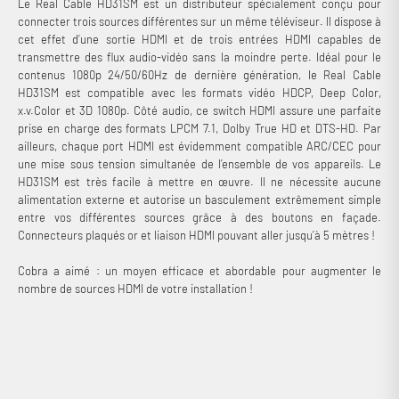
Le Real Cable HD31SM est un distributeur spécialement conçu pour
connecter trois sources différentes sur un même téléviseur. Il dispose à
cet effet d’une sortie HDMI et de trois entrées HDMI capables de
transmettre des flux audio-vidéo sans la moindre perte. Idéal pour le
contenus 1080p 24/50/60Hz de dernière génération, le Real Cable
HD31SM est compatible avec les formats vidéo HDCP, Deep Color,
x.v.Color et 3D 1080p. Côté audio, ce switch HDMI assure une parfaite
prise en charge des formats LPCM 7.1, Dolby True HD et DTS-HD. Par
ailleurs, chaque port HDMI est évidemment compatible ARC/CEC pour
une mise sous tension simultanée de l’ensemble de vos appareils. Le
HD31SM est très facile à mettre en œuvre. Il ne nécessite aucune
alimentation externe et autorise un basculement extrêmement simple
entre vos différentes sources grâce à des boutons en façade.
Connecteurs plaqués or et liaison HDMI pouvant aller jusqu’à 5 mètres !
Cobra a aimé : un moyen efficace et abordable pour augmenter le
nombre de sources HDMI de votre installation !