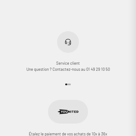
Service client
Une question ? Contactez-nous au 01 49 29 10 50
Aller à l'élément 1
Aller à l'élément 2
Aller à l'élément 3
Étalez le paiement de vos achats de 10x à 36x