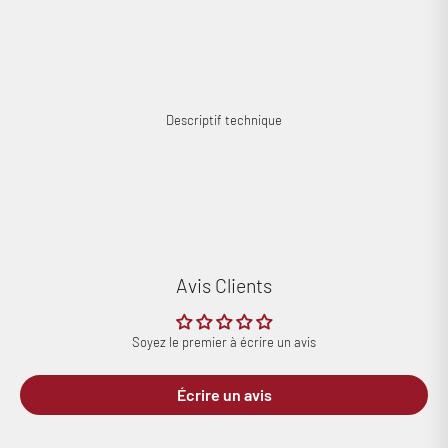
Descriptif technique
Avis Clients
Connexion requise
Connectez-vous à votre compte pour ajouter des produits à
Soyez le premier à écrire un avis
votre liste de souhaits et afficher vos articles précédemment
enregistrés.
Écrire un avis
Se connecter