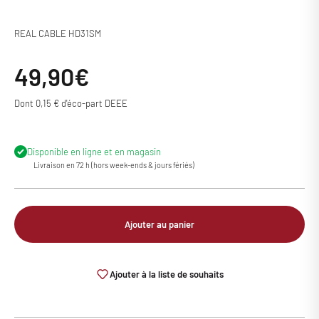
REAL CABLE HD31SM
Prix de vente
49,90€
Dont 0,15 € d'éco-part DEEE
Disponible en ligne et en magasin
Livraison en 72 h (hors week-ends & jours fériés)
Ajouter au panier
Ajouter à la liste de souhaits