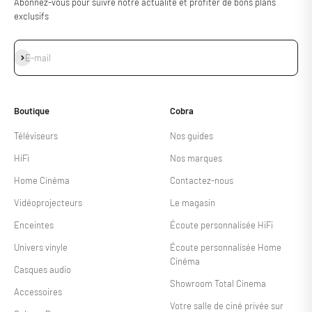
Abonnez-vous pour suivre notre actualité et profiter de bons plans
exclusifs
S'inscrire
E-mail
Boutique
Cobra
Téléviseurs
Nos guides
HiFi
Nos marques
Home Cinéma
Contactez-nous
Vidéoprojecteurs
Le magasin
Enceintes
Écoute personnalisée HiFi
Univers vinyle
Écoute personnalisée Home
Cinéma
Casques audio
Showroom Total Cinema
Accessoires
Votre salle de ciné privée sur