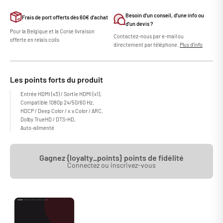
Besoin d'un conseil, d'une info ou
Frais de port offerts dès 60€ d'achat
d'un devis ?
Pour la Belgique et la Corse livraison
Contactez-nous par e-mail ou
offerte en relais colis
directement par téléphone.
Plus d'info
Les points forts du produit
Entrée HDMI (x3) / Sortie HDMI (x1),
Compatible 1080p 24/50/60 Hz,
HDCP / Deep Color / x.v.Color / ARC,
Dolby TrueHD / DTS-HD,
Auto-alimenté
Gagnez {loyalty_points} points de fidélité
Connectez ou inscrivez-vous