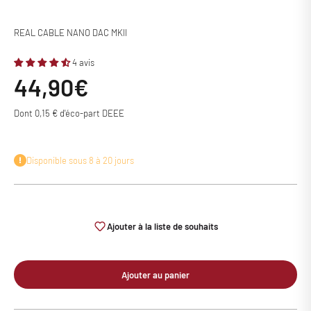
REAL CABLE NANO DAC MKII
4 avis
Prix de vente
44,90€
Dont 0,15 € d'éco-part DEEE
Disponible sous 8 à 20 jours
Ajouter à la liste de souhaits
Ajouter au panier