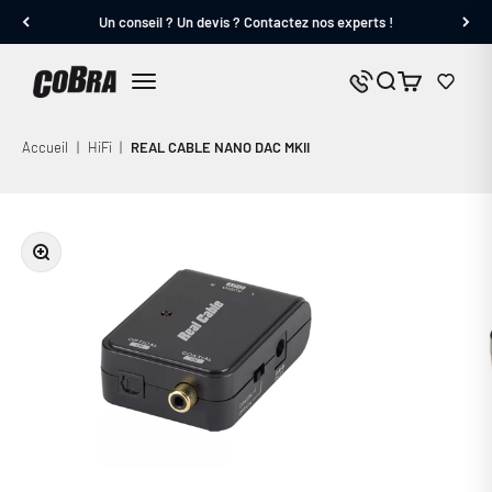
Passer au contenu
Un conseil ? Un devis ? Contactez nos experts !
Cobra.fr
Panier
Nous contacter
Menu
Accueil
|
HiFi
|
REAL CABLE NANO DAC MKII
Zoomer sur l'image