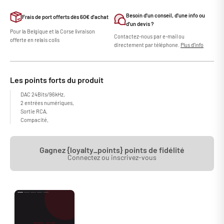
Besoin d'un conseil, d'une info ou
Frais de port offerts dès 60€ d'achat
d'un devis ?
Pour la Belgique et la Corse livraison
Contactez-nous par e-mail ou
offerte en relais colis
directement par téléphone.
Plus d'info
Les points forts du produit
DAC 24Bits/96kHz,
2 entrées numériques,
Sortie RCA,
Compacité,
Gagnez {loyalty_points} points de fidélité
Connectez ou inscrivez-vous