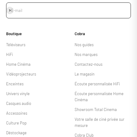
S'inscrire
E-mail
Boutique
Cobra
Téléviseurs
Nos guides
HiFi
Nos marques
Home Cinéma
Contactez-nous
Vidéoprojecteurs
Le magasin
Enceintes
Écoute personnalisée HiFi
Univers vinyle
Écoute personnalisée Home
Cinéma
Casques audio
Showroom Total Cinema
Accessoires
Votre salle de ciné privée sur
Culture Pop
mesure
Déstockage
Cobra Club