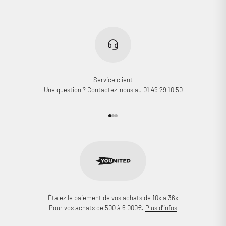
Connexion requise
Connectez-vous à votre compte pour ajouter des produits à
votre liste de souhaits et afficher vos articles précédemment
enregistrés.
Se connecter
Service client
Une question ? Contactez-nous au 01 49 29 10 50
Aller à l'élément 1
Aller à l'élément 2
Aller à l'élément 3
Étalez le paiement de vos achats de 10x à 36x
Pour vos achats de 500 à 6 000€.
Plus d'infos