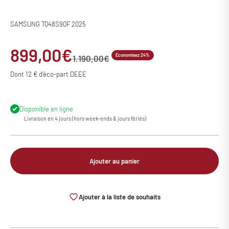
SAMSUNG TQ48S90F 2025
Prix de vente
899,00€
Economisez 24%
Prix normal
1.190,00€
Dont 12 € d'éco-part DEEE
Disponible en ligne
Livraison en 4 jours (hors week-ends & jours fériés)
Ajouter au panier
Ajouter à la liste de souhaits