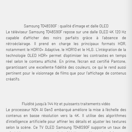
au salon qu’à une installation gaming.
Samsung TQ48S90F : qualité d'image et dalle OLED
Le téléviseur Samsung TQ48S90F repose sur une dalle OLED 4K 120 Hz
capable d'afficher des noirs parfaits grâce à l’absence de
rétroéclairage. Il prend en charge les principaux formats HDR,
notamment le HDR10+ Adaptive, le HDR10 et le HLG. L’intégration de la
technologie OLED HDR+ permet d’optimiser les contrastes en temps
réel selon le contenu affiché. En prime, l'écran est certifié Pantone,
garantissant une excellente fidélité des couleurs, ce qui le rend aussi
pertinent pour le visionnage de films que pour l’affichage de contenus
créatifs.
Fluidité jusqu’à 144 Hz et puissants traitements vidéo
Le processeur NQ4 AI Gen3 embarqué améliore la mise à l’échelle des
contenus en basse résolution vers la 4K. Il utilise des algorithmes
d’intelligence artificielle pour affiner les détails et ajuster les textures
selon la scène. Ce TV OLED Samsung TQ48S90F supporte un taux de