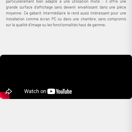
particulièrement bien adapté à une utilisation mixte : il offre une
grande surface d’affichage sans devenir envahissant dans une pièce
moyenne. Ce gabarit intermédiaire le rend aussi intéressant pour une
installation comme écran PC ou dans une chambre, sans compromis
sur la qualité d’image ou les fonctionnalités haut de gamme.
Connexion requise
Connectez-vous à votre compte pour ajouter des produits à
votre liste de souhaits et afficher vos articles précédemment
enregistrés.