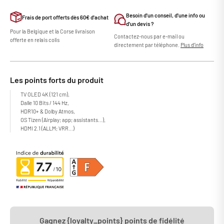
Besoin d'un conseil, d'une info ou
Frais de port offerts dès 60€ d'achat
d'un devis ?
Pour la Belgique et la Corse livraison
Contactez-nous par e-mail ou
offerte en relais colis
directement par téléphone.
Plus d'info
Les points forts du produit
TV OLED 4K (121 cm),
Dalle 10 Bits / 144 Hz,
HDR10+ & Dolby Atmos,
OS Tizen (Airplay; app; assistants...),
HDMI 2.1 (ALLM; VRR...)
Gagnez {loyalty_points} points de fidélité