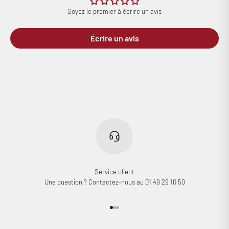
Soyez le premier à écrire un avis
Écrire un avis
Service client
Une question ? Contactez-nous au 01 49 29 10 50
Aller à l'élément 1
Aller à l'élément 2
Aller à l'élément 3