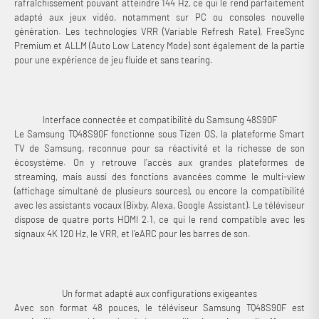
rafraîchissement pouvant atteindre 144 Hz, ce qui le rend parfaitement
adapté aux jeux vidéo, notamment sur PC ou consoles nouvelle
génération. Les technologies VRR (Variable Refresh Rate), FreeSync
Premium et ALLM (Auto Low Latency Mode) sont également de la partie
pour une expérience de jeu fluide et sans tearing.
Interface connectée et compatibilité du Samsung 48S90F
Le Samsung TQ48S90F fonctionne sous Tizen OS, la plateforme Smart
TV de Samsung, reconnue pour sa réactivité et la richesse de son
écosystème. On y retrouve l’accès aux grandes plateformes de
streaming, mais aussi des fonctions avancées comme le multi-view
(affichage simultané de plusieurs sources), ou encore la compatibilité
avec les assistants vocaux (Bixby, Alexa, Google Assistant). Le téléviseur
dispose de quatre ports HDMI 2.1, ce qui le rend compatible avec les
signaux 4K 120 Hz, le VRR, et l’eARC pour les barres de son.
Un format adapté aux configurations exigeantes
Avec son format 48 pouces, le téléviseur Samsung TQ48S90F est