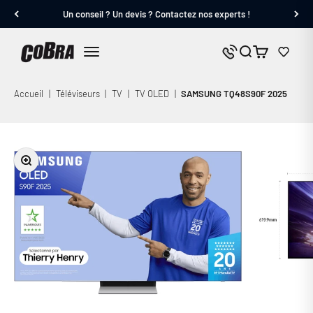
Passer au contenu
Un conseil ? Un devis ? Contactez nos experts !
Cobra.fr
Panier
Nous contacter
Menu
Accueil
|
Téléviseurs
|
TV
|
TV OLED
|
SAMSUNG TQ48S90F 2025
Zoomer sur l'image