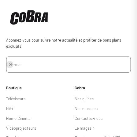
Abonnez-vous pour suivre notre actualité et profiter de bons plans
exclusifs
S'inscrire
E-mail
Boutique
Cobra
Téléviseurs
Nos guides
HiFi
Nos marques
Home Cinéma
Contactez-nous
Vidéoprojecteurs
Le magasin