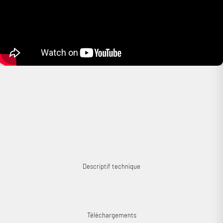
Connexion requise
Connectez-vous à votre compte pour ajouter des produits à
votre liste de souhaits et afficher vos articles précédemment
enregistrés.
Descriptif technique
Se connecter
Téléchargements