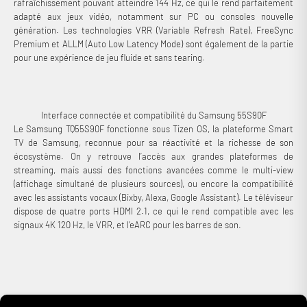
rafraîchissement pouvant atteindre 144 Hz, ce qui le rend parfaitement
adapté aux jeux vidéo, notamment sur PC ou consoles nouvelle
génération. Les technologies VRR (Variable Refresh Rate), FreeSync
Premium et ALLM (Auto Low Latency Mode) sont également de la partie
pour une expérience de jeu fluide et sans tearing.
Interface connectée et compatibilité du Samsung 55S90F
Le Samsung TQ55S90F fonctionne sous Tizen OS, la plateforme Smart
TV de Samsung, reconnue pour sa réactivité et la richesse de son
écosystème. On y retrouve l’accès aux grandes plateformes de
streaming, mais aussi des fonctions avancées comme le multi-view
(affichage simultané de plusieurs sources), ou encore la compatibilité
avec les assistants vocaux (Bixby, Alexa, Google Assistant). Le téléviseur
dispose de quatre ports HDMI 2.1, ce qui le rend compatible avec les
signaux 4K 120 Hz, le VRR, et l’eARC pour les barres de son.