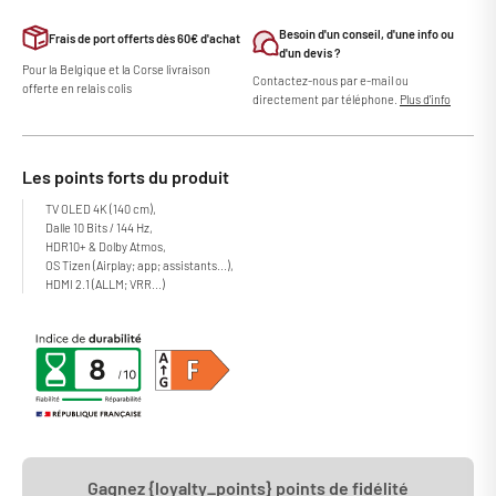
Besoin d'un conseil, d'une info ou
Frais de port offerts dès 60€ d'achat
d'un devis ?
Pour la Belgique et la Corse livraison
Contactez-nous par e-mail ou
offerte en relais colis
directement par téléphone.
Plus d'info
Les points forts du produit
TV OLED 4K (140 cm),
Dalle 10 Bits / 144 Hz,
HDR10+ & Dolby Atmos,
OS Tizen (Airplay; app; assistants...),
HDMI 2.1 (ALLM; VRR...)
Gagnez {loyalty_points} points de fidélité