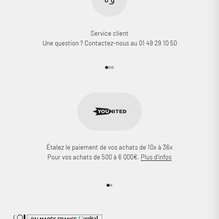
Service client
Une question ? Contactez-nous au 01 49 29 10 50
Aller à l'élément 1
Aller à l'élément 2
Aller à l'élément 3
Étalez le paiement de vos achats de 10x à 36x
Pour vos achats de 500 à 6 000€.
Plus d'infos
Aller à l'élément 1
Aller à l'élément 2