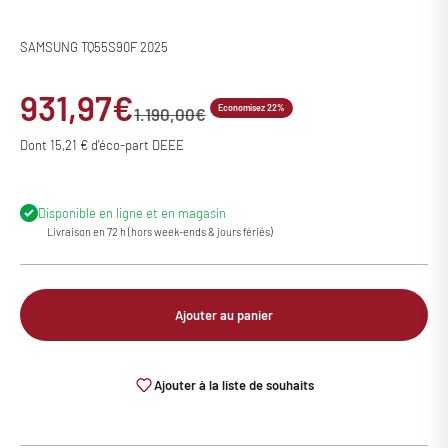
SAMSUNG TQ55S90F 2025
Prix de vente
931,97€
Economisez 22%
Prix normal
1.190,00€
Dont 15,21 € d'éco-part DEEE
Disponible en ligne et en magasin
Livraison en 72 h (hors week-ends & jours fériés)
Ajouter au panier
Ajouter à la liste de souhaits