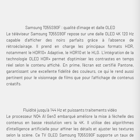
aussi bien au salon qu’à une installation gaming.
Samsung TQ55S90F : qualité d'image et dalle OLED
Le téléviseur Samsung TQ55S90F repose sur une dalle OLED 4K 120 Hz
capable d'afficher des noirs parfaits grâce à l’absence de
rétroéclairage. Il prend en charge les principaux formats HDR,
notamment le HDR10+ Adaptive, le HDR10 et le HLG. L’intégration de la
technologie OLED HDR+ permet d’optimiser les contrastes en temps
réel selon le contenu affiché. En prime, l'écran est certifié Pantone,
garantissant une excellente fidélité des couleurs, ce qui le rend aussi
pertinent pour le visionnage de films que pour l’affichage de contenus
créatifs.
Fluidité jusqu’à 144 Hz et puissants traitements vidéo
Le processeur NQ4 AI Gen3 embarqué améliore la mise à l’échelle des
contenus en basse résolution vers la 4K. Il utilise des algorithmes
d’intelligence artificielle pour affiner les détails et ajuster les textures
selon la scène. Ce TV OLED Samsung TQ55S90F supporte un taux de