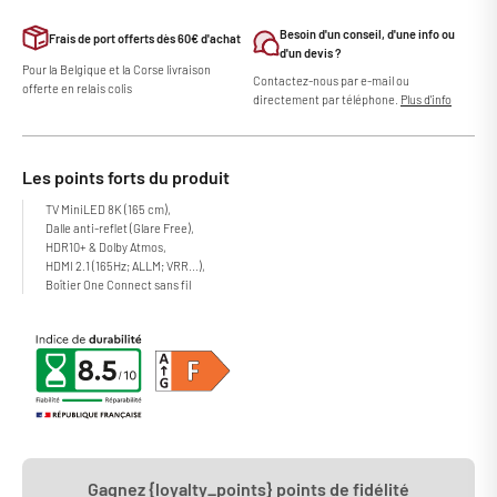
Besoin d'un conseil, d'une info ou
Frais de port offerts dès 60€ d'achat
d'un devis ?
Pour la Belgique et la Corse livraison
Contactez-nous par e-mail ou
offerte en relais colis
directement par téléphone.
Plus d'info
Les points forts du produit
TV MiniLED 8K (165 cm),
Dalle anti-reflet (Glare Free),
HDR10+ & Dolby Atmos,
HDMI 2.1 (165Hz; ALLM; VRR...),
Boîtier One Connect sans fil
Gagnez {loyalty_points} points de fidélité