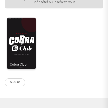
Connectez ou inscrivez-vous
SAMSUNG
Le Samsung TQ65QN990F est un téléviseur Neo QLED 8K haut de
gamme de 165 cm de diagonale. Il mise sur une dalle Mini LED dernier
cri associée à un traitement vidéo alimenté par intelligence artificielle.
Destiné à ceux qui recherchent une qualité d’image avancée, ce modèle
aussi appelé 65QN990F s’adresse autant aux passionnés qu’aux