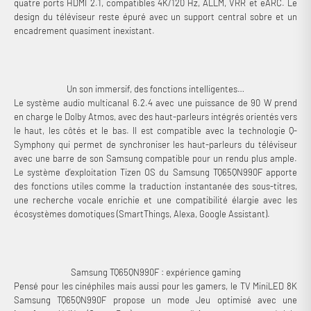
quatre ports HDMI 2.1, compatibles 4K/120 Hz, ALLM, VRR et eARC. Le
design du téléviseur reste épuré avec un support central sobre et un
encadrement quasiment inexistant.
Un son immersif, des fonctions intelligentes…
Le système audio multicanal 6.2.4 avec une puissance de 90 W prend
en charge le Dolby Atmos, avec des haut-parleurs intégrés orientés vers
le haut, les côtés et le bas. Il est compatible avec la technologie Q-
Symphony qui permet de synchroniser les haut-parleurs du téléviseur
avec une barre de son Samsung compatible pour un rendu plus ample.
Le système d’exploitation Tizen OS du Samsung TQ65QN990F apporte
des fonctions utiles comme la traduction instantanée des sous-titres,
une recherche vocale enrichie et une compatibilité élargie avec les
écosystèmes domotiques (SmartThings, Alexa, Google Assistant).
Samsung TQ65QN990F : expérience gaming
Pensé pour les cinéphiles mais aussi pour les gamers, le TV MiniLED 8K
Samsung TQ65QN990F propose un mode Jeu optimisé avec une