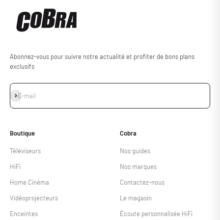
Abonnez-vous pour suivre notre actualité et profiter de bons plans
exclusifs
S'inscrire
E-mail
Boutique
Cobra
Téléviseurs
Nos guides
HiFi
Nos marques
Home Cinéma
Contactez-nous
Vidéoprojecteurs
Le magasin
Enceintes
Écoute personnalisée HiFi