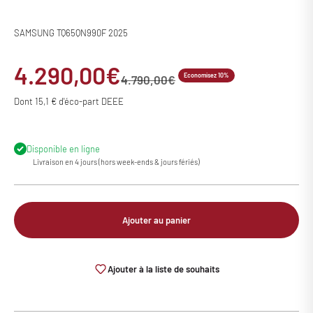
SAMSUNG TQ65QN990F 2025
Prix de vente
4.290,00€
Economisez 10%
Prix normal
4.790,00€
Dont 15,1 € d'éco-part DEEE
Disponible en ligne
Livraison en 4 jours (hors week-ends & jours fériés)
Ajouter au panier
Ajouter à la liste de souhaits