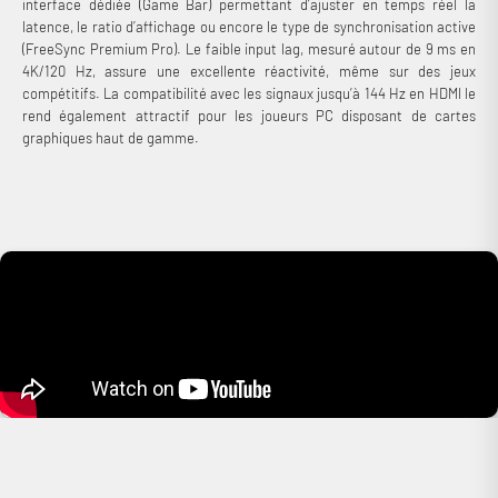
interface dédiée (Game Bar) permettant d’ajuster en temps réel la
latence, le ratio d’affichage ou encore le type de synchronisation active
(FreeSync Premium Pro). Le faible input lag, mesuré autour de 9 ms en
4K/120 Hz, assure une excellente réactivité, même sur des jeux
compétitifs. La compatibilité avec les signaux jusqu’à 144 Hz en HDMI le
rend également attractif pour les joueurs PC disposant de cartes
graphiques haut de gamme.
Connexion requise
Connectez-vous à votre compte pour ajouter des produits à
votre liste de souhaits et afficher vos articles précédemment
enregistrés.