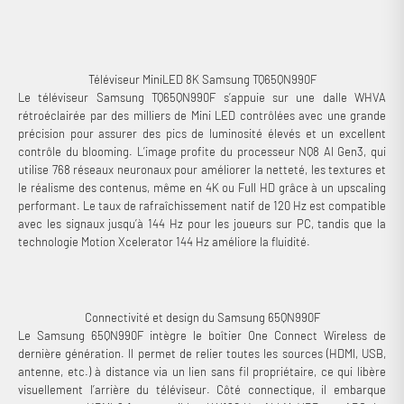
utilisateurs exigeants !
Téléviseur MiniLED 8K Samsung TQ65QN990F
Le téléviseur Samsung TQ65QN990F s’appuie sur une dalle WHVA
rétroéclairée par des milliers de Mini LED contrôlées avec une grande
précision pour assurer des pics de luminosité élevés et un excellent
contrôle du blooming. L’image profite du processeur NQ8 AI Gen3, qui
utilise 768 réseaux neuronaux pour améliorer la netteté, les textures et
le réalisme des contenus, même en 4K ou Full HD grâce à un upscaling
performant. Le taux de rafraîchissement natif de 120 Hz est compatible
avec les signaux jusqu’à 144 Hz pour les joueurs sur PC, tandis que la
technologie Motion Xcelerator 144 Hz améliore la fluidité.
Connectivité et design du Samsung 65QN990F
Le Samsung 65QN990F intègre le boîtier One Connect Wireless de
dernière génération. Il permet de relier toutes les sources (HDMI, USB,
antenne, etc.) à distance via un lien sans fil propriétaire, ce qui libère
visuellement l’arrière du téléviseur. Côté connectique, il embarque