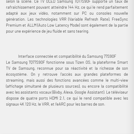
selon la scène. Ce TV OLED Samsung TQ77S90F supporte un taux de
rafraîchissement pouvant atteindre 144 Hz, ce qui le rend parfaitement
adapté aux jeux vidéo, notamment sur PC ou consoles nouvelle
génération. Les technologies VRR (Variable Refresh Rate), FreeSync
Premium et ALLM (Auto Low Latency Mode) sont également de la partie
pour une expérience de jeu fluide et sans tearing.
Interface connectée et compatibilité du Samsung 77S90F
Le Samsung TQ77S90F fonctionne sous Tizen OS, la plateforme Smart
TV de Samsung, reconnue pour sa réactivité et la richesse de son
écosystème. On y retrouve l’accès aux grandes plateformes de
streaming, mais aussi des fonctions avancées comme le multi-view
(affichage simultané de plusieurs sources), ou encore la compatibilité
avec les assistants vocaux (Bixby, Alexa, Google Assistant). Le téléviseur
dispose de quatre ports HDMI 2.1, ce qui le rend compatible avec les
signaux 4K 120 Hz, le VRR, et l’eARC pour les barres de son.