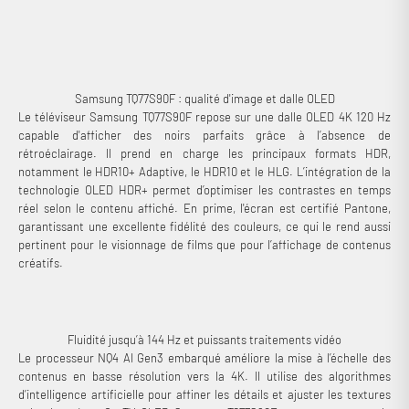
maison. Il se positionne comme une solution haut de gamme pour les
utilisateurs à la recherche d’une image précise, dans un format adapté
aussi bien au salon qu’à une installation gaming.
Samsung TQ77S90F : qualité d'image et dalle OLED
Le téléviseur Samsung TQ77S90F repose sur une dalle OLED 4K 120 Hz
capable d'afficher des noirs parfaits grâce à l’absence de
rétroéclairage. Il prend en charge les principaux formats HDR,
notamment le HDR10+ Adaptive, le HDR10 et le HLG. L’intégration de la
technologie OLED HDR+ permet d’optimiser les contrastes en temps
réel selon le contenu affiché. En prime, l'écran est certifié Pantone,
garantissant une excellente fidélité des couleurs, ce qui le rend aussi
pertinent pour le visionnage de films que pour l’affichage de contenus
créatifs.
Fluidité jusqu’à 144 Hz et puissants traitements vidéo
Le processeur NQ4 AI Gen3 embarqué améliore la mise à l’échelle des
contenus en basse résolution vers la 4K. Il utilise des algorithmes
d’intelligence artificielle pour affiner les détails et ajuster les textures