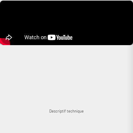
Connexion requise
Connectez-vous à votre compte pour ajouter des produits à
votre liste de souhaits et afficher vos articles précédemment
enregistrés.
Se connecter
Descriptif technique