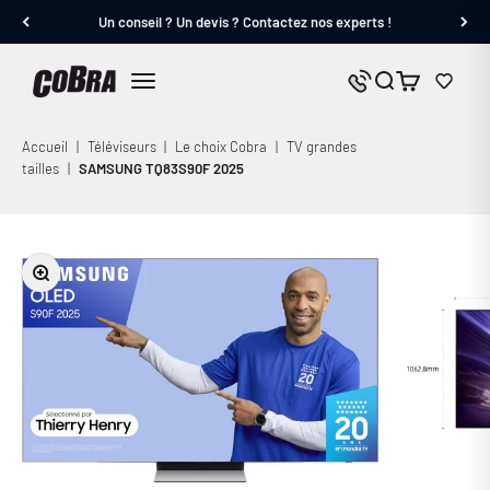
Passer au contenu
Un conseil ? Un devis ? Contactez nos experts !
Cobra.fr
Panier
Nous contacter
Menu
Accueil
|
Téléviseurs
|
Le choix Cobra
|
TV grandes
tailles
|
SAMSUNG TQ83S90F 2025
Zoomer sur l'image