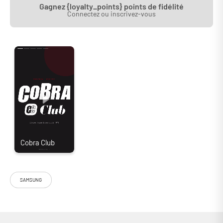
Gagnez {loyalty_points} points de fidélité
Connectez ou inscrivez-vous
SAMSUNG
Le Samsung TQ83S90F (aussi référencé sous les noms 83S90F ou
83S90FA) est un téléviseur OLED 4K de 210 cm lancé en 2025. Ce
modèle exploite une dalle WOLED fournie par LG Display, mais optimisée
par Samsung via son propre traitement vidéo et ses technologies