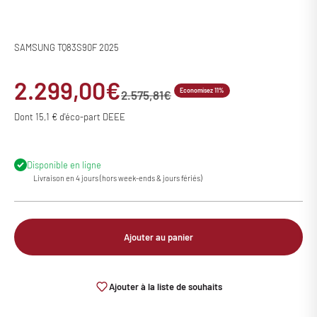
SAMSUNG TQ83S90F 2025
Prix de vente
2.299,00€
Economisez 11%
Prix normal
2.575,81€
Dont 15,1 € d'éco-part DEEE
Disponible en ligne
Livraison en 4 jours (hors week-ends & jours fériés)
Ajouter au panier
Ajouter à la liste de souhaits