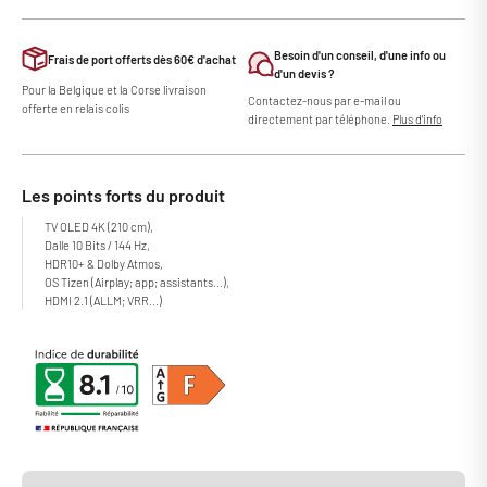
Besoin d'un conseil, d'une info ou
Frais de port offerts dès 60€ d'achat
d'un devis ?
Pour la Belgique et la Corse livraison
Contactez-nous par e-mail ou
offerte en relais colis
directement par téléphone.
Plus d'info
Les points forts du produit
TV OLED 4K (210 cm),
Dalle 10 Bits / 144 Hz,
HDR10+ & Dolby Atmos,
OS Tizen (Airplay; app; assistants...),
HDMI 2.1 (ALLM; VRR...)