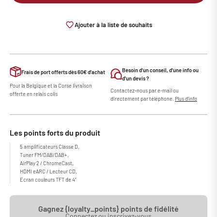
Ajouter à la liste de souhaits
Besoin d'un conseil, d'une info ou
Frais de port offerts dès 60€ d'achat
d'un devis ?
Pour la Belgique et la Corse livraison
Contactez-nous par e-mail ou
offerte en relais colis
directement par téléphone.
Plus d'info
Les points forts du produit
5 amplificateurs Classe D,
Tuner FM/DAB/DAB+,
AirPlay 2 / ChromeCast,
HDMI eARC / Lecteur CD,
Ecran couleurs TFT de 4"
Gagnez {loyalty_points} points de fidélité
Connectez ou inscrivez-vous