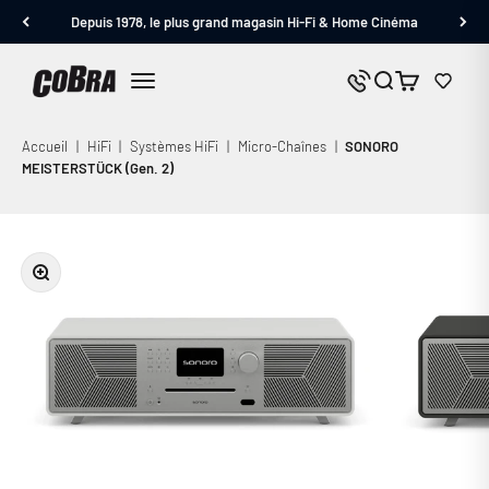
Passer au contenu
Depuis 1978, le plus grand magasin Hi-Fi & Home Cinéma
Cobra.fr
Panier
Nous contacter
Menu
Accueil
|
HiFi
|
Systèmes HiFi
|
Micro-Chaînes
|
SONORO
MEISTERSTÜCK (Gen. 2)
Zoomer sur l'image