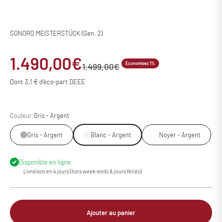
SONORO MEISTERSTÜCK (Gen. 2)
Prix de vente
1.490,00€
Economisez 1%
Prix normal
1.499,00€
Dont 3,1 € d'éco-part DEEE
Couleur:
Gris - Argent
Gris - Argent
Blanc - Argent
Noyer - Argent
Disponible en ligne
Livraison en 4 jours (hors week-ends & jours fériés)
Ajouter au panier