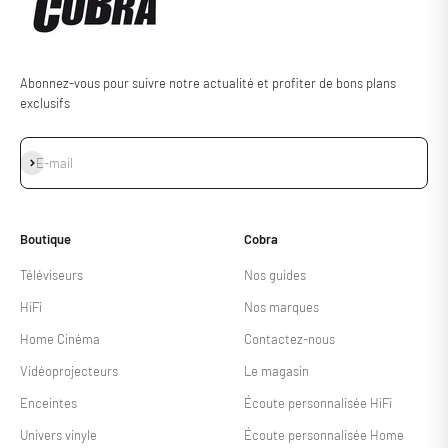
Abonnez-vous pour suivre notre actualité et profiter de bons plans
exclusifs
S'inscrire
E-mail
Boutique
Cobra
Téléviseurs
Nos guides
HiFi
Nos marques
Home Cinéma
Contactez-nous
Vidéoprojecteurs
Le magasin
Enceintes
Écoute personnalisée HiFi
Univers vinyle
Écoute personnalisée Home