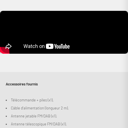
Connexion requise
Connectez-vous à votre compte pour ajouter des produits à
votre liste de souhaits et afficher vos articles précédemment
enregistrés.
Se connecter
Accessoires fournis
Télécommande + piles (x1),
Câble d'alimentation (longueur 2 m),
Antenne jetable FM/DAB (x1),
Antenne télescopique FM/DAB (x1),