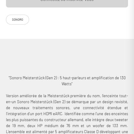
Identifiée comme l’enceinte tout-en-un la plus puissante du
constructeur allemand, la Sonoro Meisterstück (Gen 2) possède 5 haut-
parleurs alimentés par une amplification de 130 Watts ! Grâce à eux,
SONORO
vous êtes en mesure de profiter de vos sources filaires et sans fil dans
des conditions exceptionnelles. Outre son lecteur CD et son tuner
FM/DAB/DAB+, elle possède un module Wi-Fi, un récepteur Bluetooth
aptX HD, un port HDMI eARC, une entrée optique, une entrée mini-jack,
etc. Une prise en charge des protocoles AirPlay 2 et ChromeCast est
également de la partie pour diffuser de la musique dans une qualité
sans perte depuis un appareil compatible. Son utilisation est très
intuitive, que cela soit via son interface de commande, son application
iOS & Android ou la télécommande incluse !
"Sonoro Meisterstück (Gen 2) : 5 haut-parleurs et amplification de 130
Watts"
Version améliorée de la Meisterstück première du nom, l’enceinte tout-
en-un Sonoro Meisterstück (Gen 2) se démarque par un design revisité,
de nouveaux traitements sonores, une connectivité étendue et
l’intégration d’un port HDMI eARC. Identifiée comme l’une des enceintes
les plus puissantes du constructeur allemand, elle intègre deux tweeter
de 19 mm, deux HP médium de 76 mm et un woofer de 133 mm.
L’ensemble est alimenté par 5 amplificateurs Classe D développant une