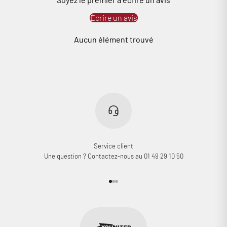
Écrire un avis
Aucun élément trouvé
Service client
Une question ? Contactez-nous au 01 49 29 10 50
Aller à l'élément 1
Aller à l'élément 2
Aller à l'élément 3