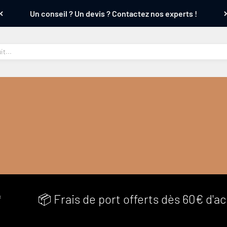
Un conseil ? Un devis ? Contactez nos experts !
amais conçu par AudioQuest ⚡
*
📦 Frais de port offerts dès 60€ d'a