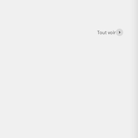
Tout voir
 paire)
CAMBRIDGE L/R S