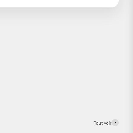
Négociez le prix
Recevez une proposition personalisée de nos
experts par email
Cobra Club
Devenez membre et cumulez des points à chaque
achat. Vous pourrez les échanger contre des bons
de réduction !
Tout voir