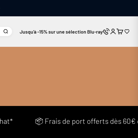
Jusqu'à -15% sur une sélection Blu-ray
Connexion
Panier
Nous contacte
chat*
📦 Frais de port offerts dès 60€