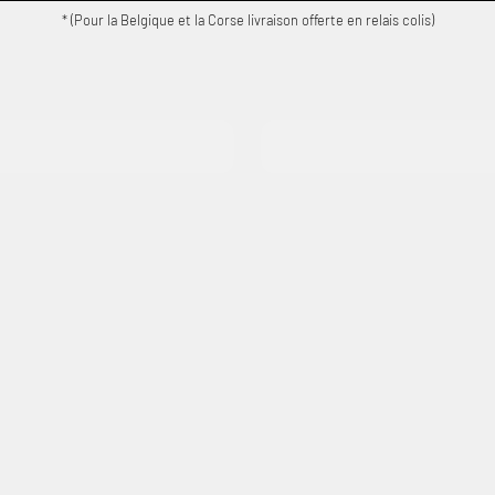
* (Pour la Belgique et la Corse livraison offerte en relais colis)
es
Téléviseurs
9%
Economisez 20%