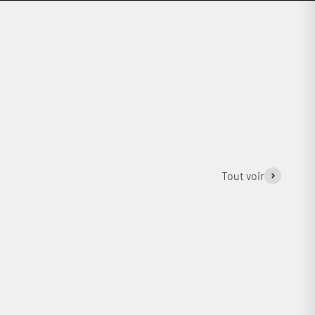
Vidéoprojection
Tout voir
Ec