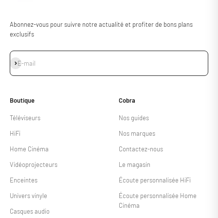
Abonnez-vous pour suivre notre actualité et profiter de bons plans
exclusifs
S'inscrire
E-mail
Boutique
Cobra
Téléviseurs
Nos guides
HiFi
Nos marques
Home Cinéma
Contactez-nous
Vidéoprojecteurs
Le magasin
Enceintes
Écoute personnalisée HiFi
Univers vinyle
Écoute personnalisée Home
Cinéma
Casques audio