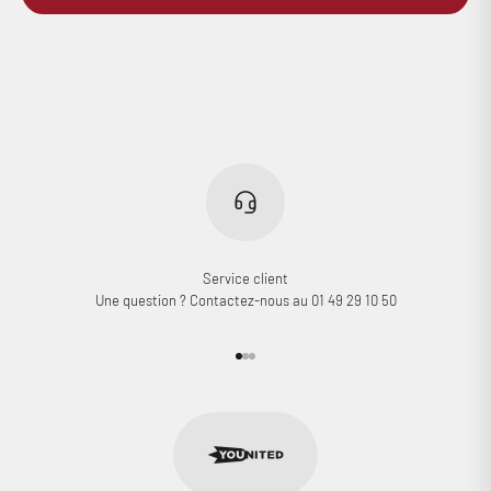
Service client
Une question ? Contactez-nous au 01 49 29 10 50
Aller à l'élément 1
Aller à l'élément 2
Aller à l'élément 3