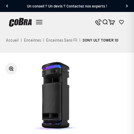
Passer au contenu
Un conseil ? Un devis ? Contactez nos experts !
Cobra.fr
Panier
Nous contacter
Menu
Accueil
|
Enceintes
|
Enceintes Sans Fil
|
SONY ULT TOWER 10
Zoomer sur l'image