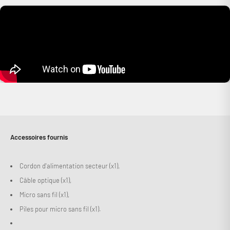
Connexion requise
Connectez-vous à votre compte pour ajouter des produits à
votre liste de souhaits et afficher vos articles précédemment
enregistrés.
Se connecter
Accessoires fournis
Cordon d'alimentation secteur (x1),
Câble optique (x1),
Micro sans fil (x1),
Piles pour micro sans fil (x1).