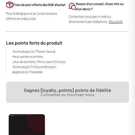
Besoin d'un conseil, d'une info ou
Frais de port offerts dès 60€ d'achat
d'un devis ?
Pour la Belgique et la Corse livraison
Contactez-nous par e-mail ou
offerte en relais colis
directement par téléphone.
Plus d'info
Les points forts du produit
Technologie ULT Power Sound,
Haut-parleurs arrière,
Jeux de lumière / Micro sans fil inclus,
Technologie TV Sound Booster,
Application Fiestable
Gagnez {loyalty_points} points de fidélité
Connectez ou inscrivez-vous