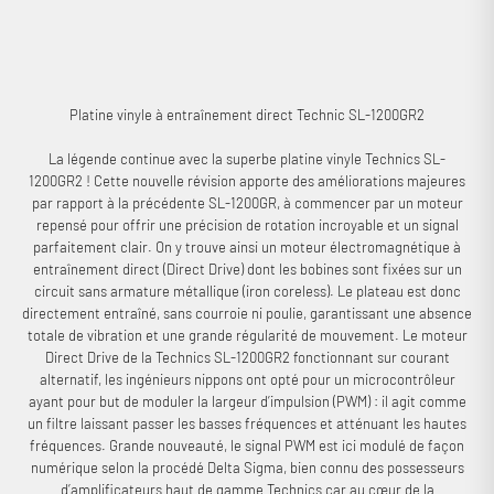
parfaitement clair. La meilleure platine de sa catégorie !
Platine vinyle à entraînement direct Technic SL-1200GR2
La légende continue avec la superbe platine vinyle Technics SL-
1200GR2 ! Cette nouvelle révision apporte des améliorations majeures
par rapport à la précédente SL-1200GR, à commencer par un moteur
repensé pour offrir une précision de rotation incroyable et un signal
parfaitement clair. On y trouve ainsi un moteur électromagnétique à
entraînement direct (Direct Drive) dont les bobines sont fixées sur un
circuit sans armature métallique (iron coreless). Le plateau est donc
directement entraîné, sans courroie ni poulie, garantissant une absence
totale de vibration et une grande régularité de mouvement. Le moteur
Direct Drive de la Technics SL-1200GR2 fonctionnant sur courant
alternatif, les ingénieurs nippons ont opté pour un microcontrôleur
ayant pour but de moduler la largeur d’impulsion (PWM) : il agit comme
un filtre laissant passer les basses fréquences et atténuant les hautes
fréquences. Grande nouveauté, le signal PWM est ici modulé de façon
numérique selon la procédé Delta Sigma, bien connu des possesseurs
d’amplificateurs haut de gamme Technics car au cœur de la