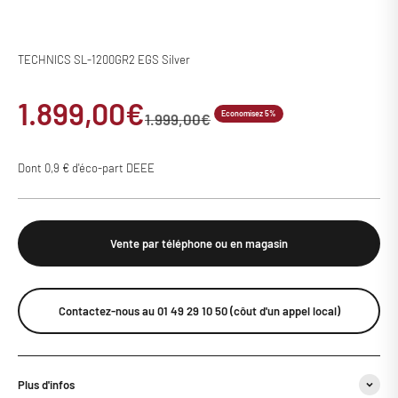
TECHNICS SL-1200GR2 EGS Silver
Prix de vente
1.899,00€
Economisez 5%
Prix normal
1.999,00€
Dont 0,9 € d'éco-part DEEE
Vente par téléphone ou en magasin
Contactez-nous au 01 49 29 10 50 (côut d'un appel local)
Plus d'infos