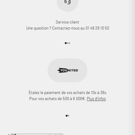
Service client
Une question ? Contactez-nous au 01 49 29 10 50
Aller à l'élément 1
Aller à l'élément 2
Aller à l'élément 3
Étalez le paiement de vos achats de 10x à 36x
Pour vos achats de 500 à 6 000€.
Plus d'infos
Aller à l'élément 1
Aller à l'élément 2