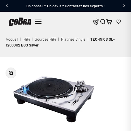
Passer au contenu
Un conseil ? Un devis ? Contactez nos experts !
Cobra.fr
Panier
Nous contacter
Menu
Accueil
|
HiFi
|
Sources HiFi
|
Platines Vinyle
|
TECHNICS SL-
1200GR2 EGS Silver
Zoomer sur l'image