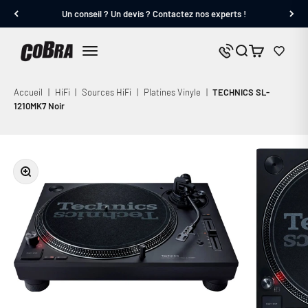
Passer au contenu
Un conseil ? Un devis ? Contactez nos experts !
Cobra.fr
Panier
Nous contacter
Menu
Accueil
|
HiFi
|
Sources HiFi
|
Platines Vinyle
|
TECHNICS SL-
1210MK7 Noir
Zoomer sur l'image