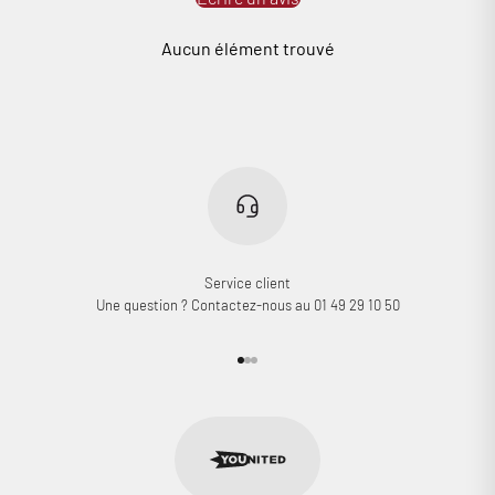
Aucun élément trouvé
Service client
Une question ? Contactez-nous au 01 49 29 10 50
Aller à l'élément 1
Aller à l'élément 2
Aller à l'élément 3