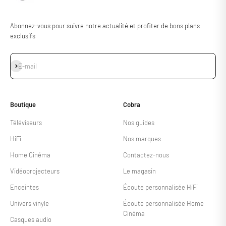
Abonnez-vous pour suivre notre actualité et profiter de bons plans
exclusifs
S'inscrire
E-mail
Boutique
Cobra
Téléviseurs
Nos guides
HiFi
Nos marques
Home Cinéma
Contactez-nous
Vidéoprojecteurs
Le magasin
Enceintes
Écoute personnalisée HiFi
Univers vinyle
Écoute personnalisée Home
Cinéma
Casques audio