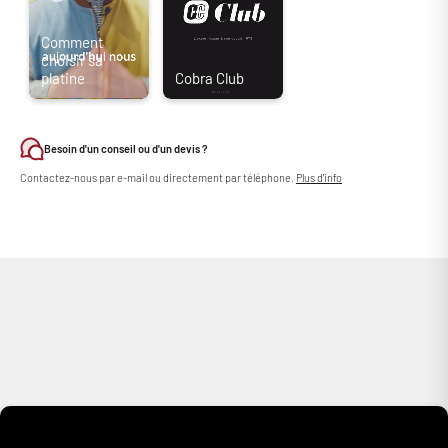
inconvénient imputable à l’entrainement direct était lié au phénomène
de cogging : un problème qui désormais résolu en optant pour un
moteur sans noyau en fer ! La Technics SL-1210MK7 n’est donc pas
seulement un instrument de précision pour DJ, c’est aussi et surtout
une platine vinyle audiophile capable de concurrencer n’importe quel
tourne-disque dans sa catégorie. Voire bien au-delà…
"Bras de lecture, châssis, plateau : tout a été revisité…"
Besoin d'un conseil ou d'un devis ?
Contactez-nous par e-mail ou directement par téléphone.
Plus d'info
La nouvelle platine Technics SL-1210MK7 peut également se targuer
d’avoir un bras de lecture flambant neuf. Ce bras en S à équilibrage
statique reprend le design traditionnel Technics, mais profite d’un
roulement de haute précision, associé à un tube ultra rigide en
aluminium. Il garantit un suivi particulièrement précis du sillon, tout en
évitant les sauts de la pointe dans les conditions les plus difficiles
(scratch, mix intensif…). A l’extrémité du bras, on retrouve connectique
SME/Ortofon sur laquelle vient se monter un porte-cellule à monture
standard ½’’. Une grande variété de cellules phono MM/MC peut ainsi
être installée (cellule non fournie) ! La platine Technics SL-1210 MK7 se
voit par ailleurs pourvue d’un plateau double couche remanié. Toute la
face inférieure est recouverte d’un caoutchouc spécial destiné à
éliminer les résonances indésirables qui pourraient se propager dans le
plateau. Construit en aluminium moulé sous pression, ce dernier est