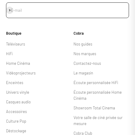
S'inscrire
E-mail
Boutique
Cobra
Téléviseurs
Nos guides
HiFi
Nos marques
Home Cinéma
Contactez-nous
Vidéoprojecteurs
Le magasin
Enceintes
Écoute personnalisée HiFi
Univers vinyle
Écoute personnalisée Home
Cinéma
Casques audio
Showroom Total Cinema
Accessoires
Votre salle de ciné privée sur
Culture Pop
mesure
Déstockage
Cobra Club