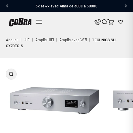
Passer au contenu
Un conseil ? Un devis ? Contactez nos experts !
Cobra.fr
Panier
Nous contacter
Menu
Accueil
|
HiFi
|
Amplis HiFi
|
Amplis avec Wifi
|
TECHNICS SU-
GX70EG-S
Zoomer sur l'image