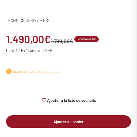
TECHNICS SU-GX70EG-S
Prix de vente
1.490,00€
Economisez 17%
Prix normal
1.799,00€
Dont 3,1 € d'éco-part DEEE
Disponible sous 8 à 20 jours
Ajouter à la liste de souhaits
Ajouter au panier