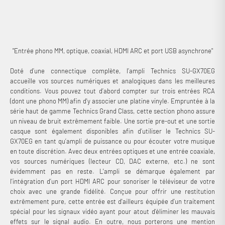
"Entrée phono MM, optique, coaxial, HDMI ARC et port USB asynchrone"
Doté d’une connectique complète, l’ampli Technics SU-GX70EG
accueille vos sources numériques et analogiques dans les meilleures
conditions. Vous pouvez tout d’abord compter sur trois entrées RCA
(dont une phono MM) afin d'y associer une platine vinyle. Empruntée à la
série haut de gamme Technics Grand Class, cette section phono assure
un niveau de bruit extrêmement faible. Une sortie pre-out et une sortie
casque sont également disponibles afin d’utiliser le Technics SU-
GX70EG en tant qu’ampli de puissance ou pour écouter votre musique
en toute discrétion. Avec deux entrées optiques et une entrée coaxiale,
vos sources numériques (lecteur CD, DAC externe, etc.) ne sont
évidemment pas en reste. L'ampli se démarque également par
l’intégration d’un port HDMI ARC pour sonoriser le téléviseur de votre
choix avec une grande fidélité. Conçue pour offrir une restitution
extrêmement pure, cette entrée est d'ailleurs équipée d’un traitement
spécial pour les signaux vidéo ayant pour atout d’éliminer les mauvais
effets sur le signal audio. En outre, nous porterons une mention