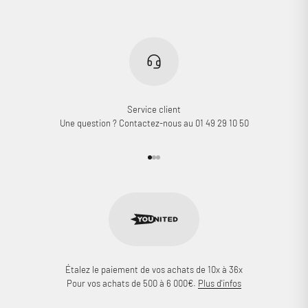
Service client
Une question ? Contactez-nous au 01 49 29 10 50
Aller à l'élément 1
Aller à l'élément 2
Aller à l'élément 3
Étalez le paiement de vos achats de 10x à 36x
Pour vos achats de 500 à 6 000€.
Plus d'infos