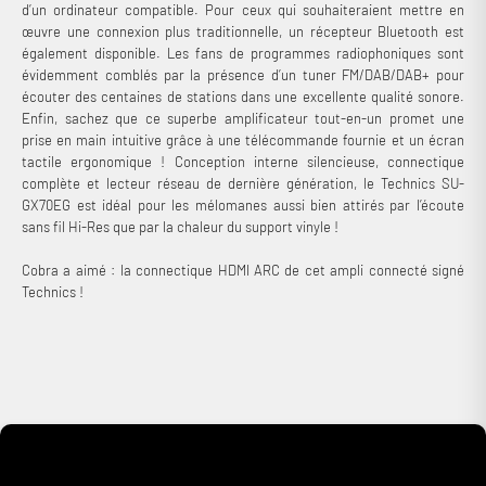
d’un ordinateur compatible. Pour ceux qui souhaiteraient mettre en
œuvre une connexion plus traditionnelle, un récepteur Bluetooth est
également disponible. Les fans de programmes radiophoniques sont
évidemment comblés par la présence d’un tuner FM/DAB/DAB+ pour
écouter des centaines de stations dans une excellente qualité sonore.
Enfin, sachez que ce superbe amplificateur tout-en-un promet une
prise en main intuitive grâce à une télécommande fournie et un écran
tactile ergonomique ! Conception interne silencieuse, connectique
complète et lecteur réseau de dernière génération, le Technics SU-
GX70EG est idéal pour les mélomanes aussi bien attirés par l’écoute
sans fil Hi-Res que par la chaleur du support vinyle !
Cobra a aimé : la connectique HDMI ARC de cet ampli connecté signé
Connexion requise
Technics !
Connectez-vous à votre compte pour ajouter des produits à
votre liste de souhaits et afficher vos articles précédemment
enregistrés.
Se connecter