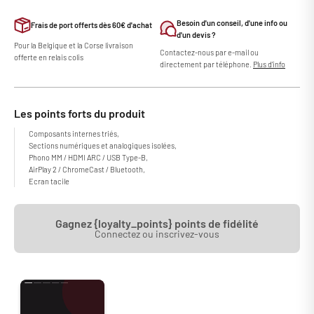
Besoin d'un conseil, d'une info ou
Frais de port offerts dès 60€ d'achat
d'un devis ?
Pour la Belgique et la Corse livraison
Contactez-nous par e-mail ou
offerte en relais colis
directement par téléphone.
Plus d'info
Les points forts du produit
Composants internes triés,
Sections numériques et analogiques isolées,
Phono MM / HDMI ARC / USB Type-B,
AirPlay 2 / ChromeCast / Bluetooth,
Ecran tacile
Gagnez {loyalty_points} points de fidélité
Connectez ou inscrivez-vous