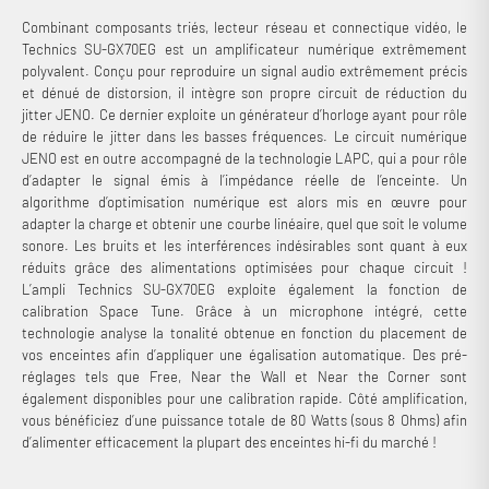
Combinant composants triés, lecteur réseau et connectique vidéo, le
Technics SU-GX70EG est un amplificateur numérique extrêmement
polyvalent. Conçu pour reproduire un signal audio extrêmement précis
et dénué de distorsion, il intègre son propre circuit de réduction du
jitter JENO. Ce dernier exploite un générateur d’horloge ayant pour rôle
de réduire le jitter dans les basses fréquences. Le circuit numérique
JENO est en outre accompagné de la technologie LAPC, qui a pour rôle
d’adapter le signal émis à l’impédance réelle de l’enceinte. Un
algorithme d’optimisation numérique est alors mis en œuvre pour
adapter la charge et obtenir une courbe linéaire, quel que soit le volume
sonore. Les bruits et les interférences indésirables sont quant à eux
réduits grâce des alimentations optimisées pour chaque circuit !
L’ampli Technics SU-GX70EG exploite également la fonction de
calibration Space Tune. Grâce à un microphone intégré, cette
technologie analyse la tonalité obtenue en fonction du placement de
vos enceintes afin d’appliquer une égalisation automatique. Des pré-
réglages tels que Free, Near the Wall et Near the Corner sont
également disponibles pour une calibration rapide. Côté amplification,
vous bénéficiez d’une puissance totale de 80 Watts (sous 8 Ohms) afin
d’alimenter efficacement la plupart des enceintes hi-fi du marché !