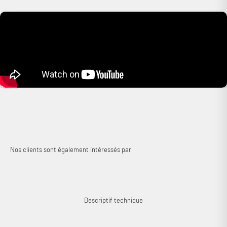
peindre ou pas, et d’autre part, elle est très facile à installer. Elle profite
également de switchs permettant d'ajuster le rendu du médium/aigu.
Pour finir, sa puissance admissible de 140 Watts et son rendement de
90 dB la rendent compatible avec de nombreux amplificateurs.
L’enceinte encastrable Triangle EMT7 dispose d’une profondeur et d’un
diamètre qui sont de 86 et 230 mm (ouverture nécessaire de 202 mm).
Cobra a aimé : compacité, discrétion et performances… La facilité
d'intégration en prime !
Descriptif technique