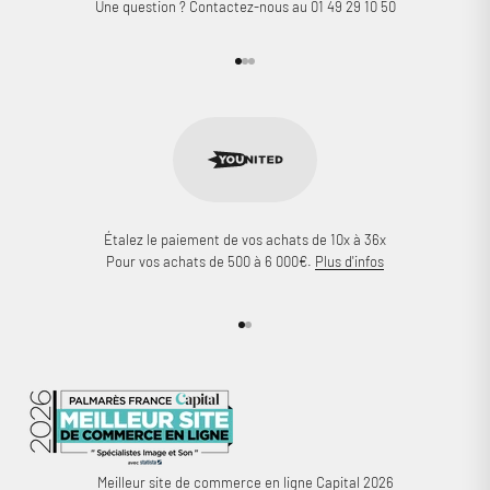
Une question ? Contactez-nous au 01 49 29 10 50
Aller à l'élément 1
Aller à l'élément 2
Aller à l'élément 3
Étalez le paiement de vos achats de 10x à 36x
Pour vos achats de 500 à 6 000€.
Plus d'infos
Aller à l'élément 1
Aller à l'élément 2
Meilleur site de commerce en ligne Capital 2026