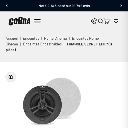
Passer au contenu
Noté 4.6/5 basé sur 19 742 avis
Cobra.fr
Panier
Nous contacter
Menu
Accueil
|
Enceintes
|
Home Cinéma
|
Enceintes Home
Cinéma
|
Enceintes Encastrables
|
TRIANGLE SECRET EMT7 (la
pièce)
Zoomer sur l'image