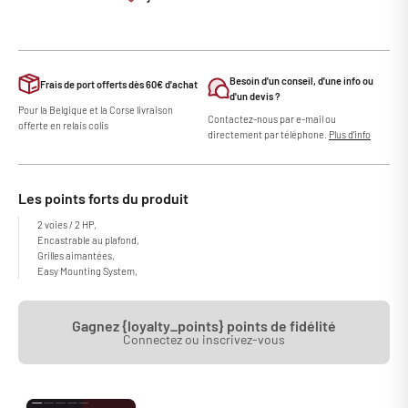
Besoin d'un conseil, d'une info ou
Frais de port offerts dès 60€ d'achat
d'un devis ?
Pour la Belgique et la Corse livraison
Contactez-nous par e-mail ou
offerte en relais colis
directement par téléphone.
Plus d'info
Les points forts du produit
2 voies / 2 HP,
Encastrable au plafond,
Grilles aimantées,
Easy Mounting System,
Gagnez {loyalty_points} points de fidélité
Connectez ou inscrivez-vous