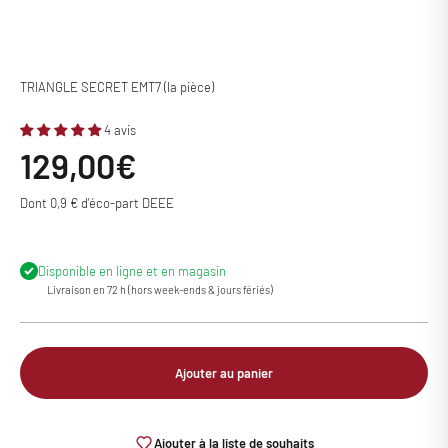
TRIANGLE SECRET EMT7 (la pièce)
4 avis
Prix de vente
129,00€
Dont 0,9 € d'éco-part DEEE
Disponible en ligne et en magasin
Livraison en 72 h (hors week-ends & jours fériés)
Ajouter au panier
Ajouter à la liste de souhaits