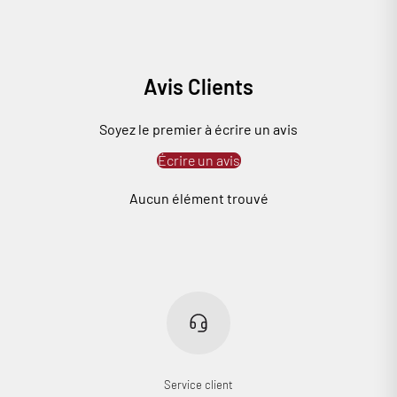
Avis Clients
Soyez le premier à écrire un avis
Écrire un avis
Connexion requise
Aucun élément trouvé
Connectez-vous à votre compte pour ajouter des produits à
votre liste de souhaits et afficher vos articles précédemment
enregistrés.
Se connecter
Service client