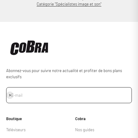
Catégorie "Spécialistes image et son"
Abonnez-vous pour suivre notre actualité et profiter de bons plans
exclusifs
S'inscrire
E-mail
Boutique
Cobra
Téléviseurs
Nos guides