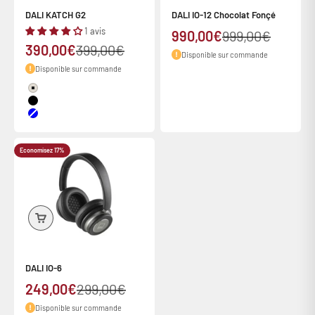
DALI KATCH G2
DALI IO-12 Chocolat Fonçé
1 avis
Prix de vente
Prix normal
990,00€
999,00€
Prix de vente
Prix normal
390,00€
399,00€
Disponible sur commande
Disponible sur commande
Couleur
Blanc caramel
Black
Bleu
Economisez 17%
DALI IO-6
Prix de vente
Prix normal
249,00€
299,00€
Disponible sur commande