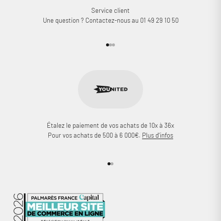
Service client
Connectez-vous à votre compte pour ajouter des produits à
Une question ? Contactez-nous au 01 49 29 10 50
votre liste de souhaits et afficher vos articles précédemment
enregistrés.
Se connecter
Aller à l'élément 1
Aller à l'élément 2
Aller à l'élément 3
Étalez le paiement de vos achats de 10x à 36x
Pour vos achats de 500 à 6 000€.
Plus d'infos
Aller à l'élément 1
Aller à l'élément 2