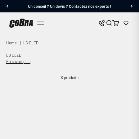
Passer au contenu
Un conseil ? Un devis ? Contactez nos experts !
Cobra.fr
Panier
Nous contacter
Menu
Home
|
LG OLED
LG OLED
En savoir plus
8 produits
Economisez 41%
Economisez 52%