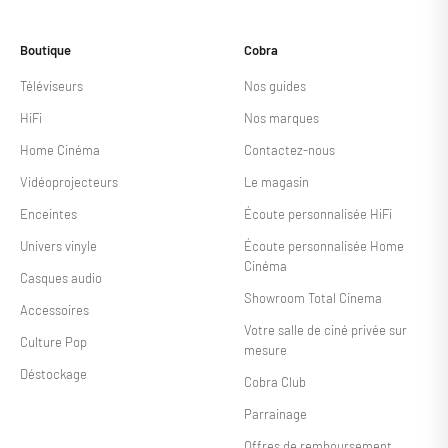
Boutique
Cobra
Téléviseurs
Nos guides
HiFi
Nos marques
Home Cinéma
Contactez-nous
Vidéoprojecteurs
Le magasin
Enceintes
Écoute personnalisée HiFi
Univers vinyle
Écoute personnalisée Home
Cinéma
Casques audio
Showroom Total Cinema
Accessoires
Votre salle de ciné privée sur
Culture Pop
mesure
Déstockage
Cobra Club
Parrainage
Offres de remboursement