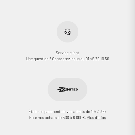
Service client
Une question ? Contactez-nous au 01 49 29 10 50
Connexion requise
Connectez-vous à votre compte pour ajouter des produits à
votre liste de souhaits et afficher vos articles précédemment
enregistrés.
Se connecter
Étalez le paiement de vos achats de 10x à 36x
Pour vos achats de 500 à 6 000€.
Plus d'infos