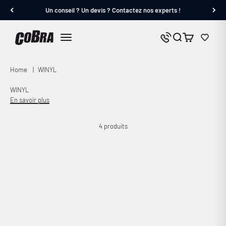
Passer au contenu
Un conseil ? Un devis ? Contactez nos experts !
Cobra.fr
Panier
Nous contacter
Menu
Home
|
WINYL
WINYL
En savoir plus
4 produits