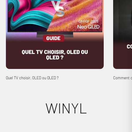
Quel TV choisir, OLED ou QLED ?
Comment ch
WINYL