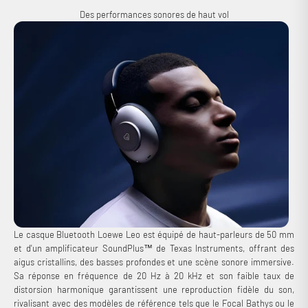
Des performances sonores de haut vol
Le casque Bluetooth Loewe Leo est équipé de haut-parleurs de 50 mm
et d'un amplificateur SoundPlus™ de Texas Instruments, offrant des
aigus cristallins, des basses profondes et une scène sonore immersive.
Sa réponse en fréquence de 20 Hz à 20 kHz et son faible taux de
distorsion harmonique garantissent une reproduction fidèle du son,
rivalisant avec des modèles de référence tels que le Focal Bathys ou le