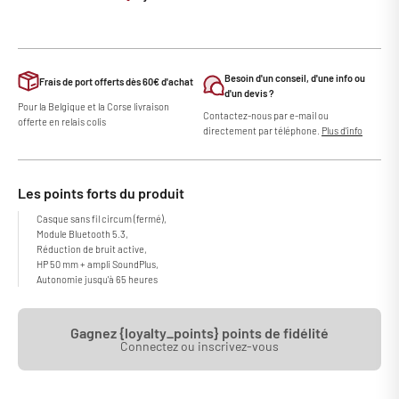
Besoin d'un conseil, d'une info ou
Frais de port offerts dès 60€ d'achat
d'un devis ?
Pour la Belgique et la Corse livraison
Contactez-nous par e-mail ou
offerte en relais colis
directement par téléphone.
Plus d'info
Les points forts du produit
Casque sans fil circum (fermé),
Module Bluetooth 5.3,
Réduction de bruit active,
HP 50 mm + ampli SoundPlus,
Autonomie jusqu'à 65 heures
Gagnez {loyalty_points} points de fidélité
Connectez ou inscrivez-vous