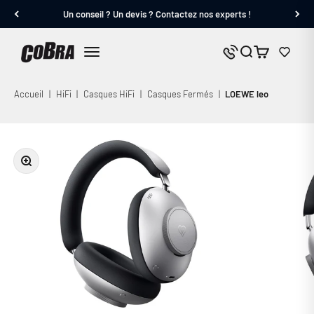
Passer au contenu
Un conseil ? Un devis ? Contactez nos experts !
Cobra.fr
Panier
Nous contacter
Menu
Accueil
|
HiFi
|
Casques HiFi
|
Casques Fermés
|
LOEWE leo
Zoomer sur l'image