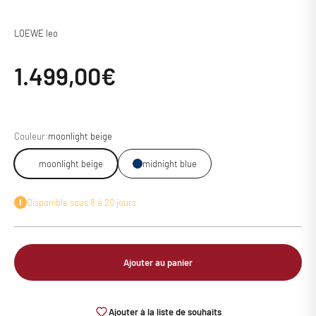
LOEWE leo
Prix de vente
1.499,00€
Couleur:
moonlight beige
moonlight beige
midnight blue
Disponible sous 8 à 20 jours
Ajouter au panier
Ajouter à la liste de souhaits