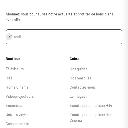
Abonnez-vous pour suivre notre actualité et profiter de bons plans
exclusifs
S'inscrire
E-mail
Boutique
Cobra
Téléviseurs
Nos guides
HiFi
Nos marques
Home Cinéma
Contactez-nous
Vidéoprojecteurs
Le magasin
Enceintes
Écoute personnalisée HiFi
Univers vinyle
Écoute personnalisée Home
Cinéma
Casques audio