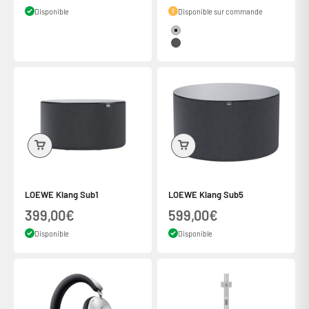
Disponible
Disponible sur commande
Couleur
Silver
Gris basalte
LOEWE Klang Sub1
LOEWE Klang Sub5
Prix de vente
Prix de vente
399,00€
599,00€
Disponible
Disponible