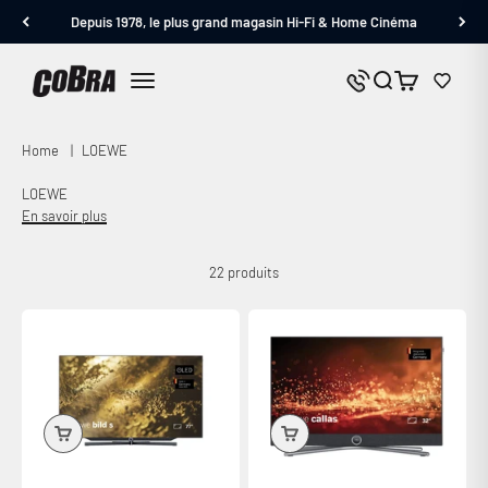
Passer au contenu
Depuis 1978, le plus grand magasin Hi-Fi & Home Cinéma
Cobra.fr
Panier
Nous contacter
Menu
Home
|
LOEWE
LOEWE
En savoir plus
22 produits