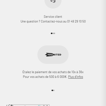
Service client
Une question ? Contactez-nous au 01 49 29 10 50
Aller à l'élément 1
Aller à l'élément 2
Aller à l'élément 3
Étalez le paiement de vos achats de 10x à 36x
Pour vos achats de 500 à 6 000€.
Plus d'infos
Aller à l'élément 1
Aller à l'élément 2