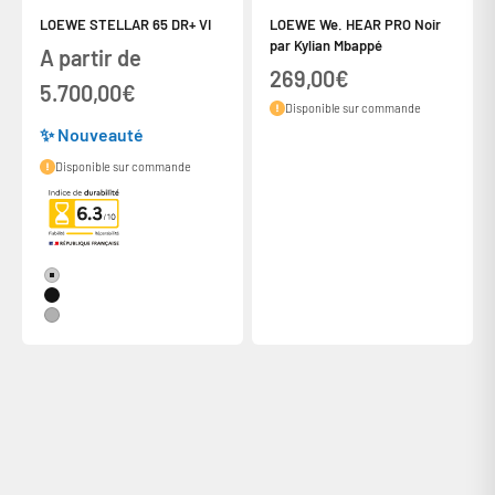
LOEWE STELLAR 65 DR+ VI
LOEWE We. HEAR PRO Noir
par Kylian Mbappé
Prix de vente
A partir de
Prix de vente
269,00€
5.700,00€
Disponible sur commande
✨ Nouveauté
Disponible sur commande
Couleur
Alu + Concrete
Alu Black + Lava
Alu + Alu Mat
De 300 à 6000€ avec votre carte bancaire
Précédent