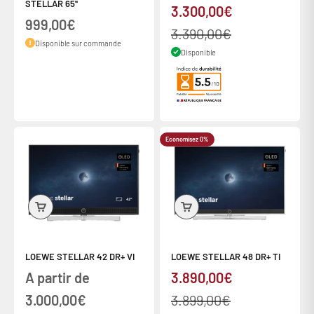
STELLAR 65''
Prix de vente
3.300,00€
Prix de vente
999,00€
Prix normal
3.390,00€
Disponible sur commande
Disponible
Economisez 0%
LOEWE STELLAR 42 DR+ VI
LOEWE STELLAR 48 DR+ TI
Prix de vente
Prix de vente
A partir de
3.890,00€
Prix normal
3.000,00€
3.899,00€