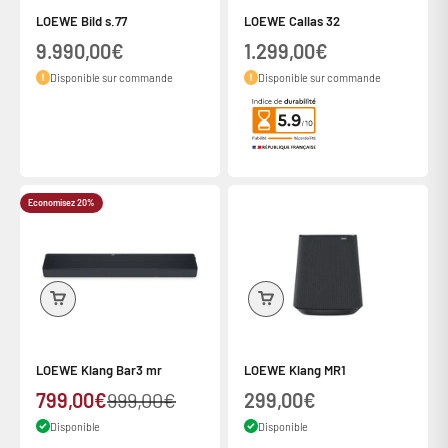
LOEWE Bild s.77
LOEWE Callas 32
Prix de vente
Prix de vente
9.990,00€
1.299,00€
Disponible sur commande
Disponible sur commande
Economisez 20%
LOEWE Klang Bar3 mr
LOEWE Klang MR1
Prix de vente
Prix normal
Prix de vente
799,00€
999,00€
299,00€
Disponible
Disponible
Frais de ports offerts dès 60€ d'achats