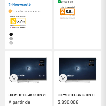
Disponible
✨ Nouveauté
Disponible sur commande
Couleur
Alu Black + Lava
Alu + Alu Mat
Alu + Concrete
LOEWE STELLAR 48 DR+ VI
LOEWE STELLAR 55 DR+ TI
Prix de vente
Prix de vente
A partir de
3.990,00€