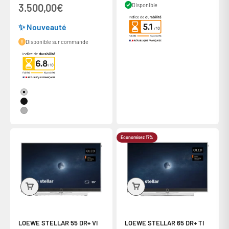
3.500,00€
Disponible
✨ Nouveauté
Disponible sur commande
Couleur
Alu + Concrete
Alu Black + Lava
Alu + Alu Mat
Economisez 17%
LOEWE STELLAR 55 DR+ VI
LOEWE STELLAR 65 DR+ TI