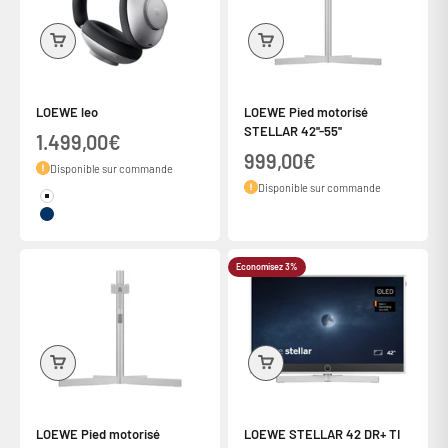
LOEWE leo
LOEWE Pied motorisé
STELLAR 42''-55''
Prix de vente
1.499,00€
Prix de vente
999,00€
Disponible sur commande
Disponible sur commande
Couleur
moonlight beige
midnight blue
Economisez 3%
LOEWE Pied motorisé
LOEWE STELLAR 42 DR+ TI