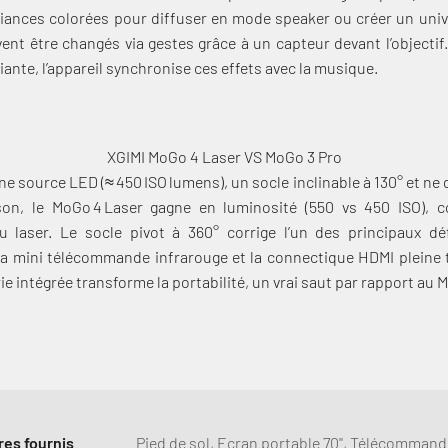
iances colorées pour diffuser en mode speaker ou créer un univer
vent être changés via gestes grâce à un capteur devant l’objecti
nte, l’appareil synchronise ces effets avec la musique.
XGIMI MoGo 4 Laser VS MoGo 3 Pro
une source LED (≈ 450 ISO lumens), un socle inclinable à 130° et ne 
on, le MoGo 4 Laser gagne en luminosité (550 vs 450 ISO), c
u laser. Le socle pivot à 360° corrige l’un des principaux d
la mini télécommande infrarouge et la connectique HDMI pleine ta
erie intégrée transforme la portabilité, un vrai saut par rapport au 
es fournis
Pied de sol, Ecran portable 70'', Télécomman