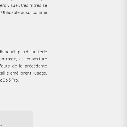
s visuel. Ces filtres se
f. Utilisable aussi comme
disposait pas de batterie
ontraste, et couverture
éfauts de la précédente
ille améliorent l’usage.
MoGo 3 Pro.
de