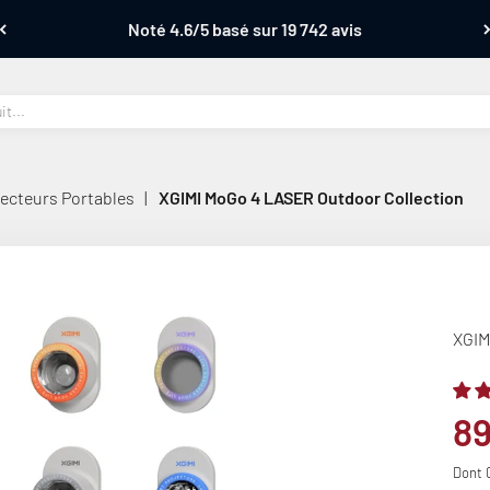
Noté 4.6/5 basé sur 19 742 avis
ecteurs Portables
|
XGIMI MoGo 4 LASER Outdoor Collection
XGIM
Pr
8
Dont 