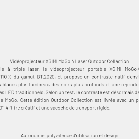
20), un contraste renforcé, et une gestion thermique optimisée d
tègre une batterie de 71 Wh, des haut-parleurs Harman Kardon, e
Vidéoprojecteur XGIMI MoGo 4 Laser Outdoor Collection
e à triple laser, le vidéoprojecteur portable XGIMI MoGo 4
 110 % du gamut BT.2020, et propose un contraste natif d’env
 blancs plus lumineux, des noirs plus profonds et une reprodu
es LED traditionnels. Selon un test, le contraste est désormais de
 MoGo. Cette édition Outdoor Collection est livrée avec un p
'', 4 filtre créatif et une sacoche de transport rigide.
Autonomie, polyvalence d’utilisation et design