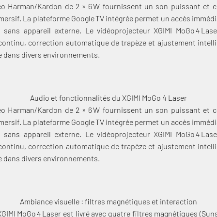
éo Harman/Kardon de 2 × 6 W fournissent un son puissant et cl
ersif. La plateforme Google TV intégrée permet un accès immédiat
, sans appareil externe. Le vidéoprojecteur XGIMI MoGo 4 Lase
continu, correction automatique de trapèze et ajustement intelli
e dans divers environnements.
Audio et fonctionnalités du XGIMI MoGo 4 Laser
éo Harman/Kardon de 2 × 6 W fournissent un son puissant et cl
Connexion requise
ersif. La plateforme Google TV intégrée permet un accès immédiat
, sans appareil externe. Le vidéoprojecteur XGIMI MoGo 4 Lase
Connectez-vous à votre compte pour ajouter des produits à votre
continu, correction automatique de trapèze et ajustement intelli
liste de souhaits et afficher vos articles précédemment
e dans divers environnements.
enregistrés.
Se connecter
Ambiance visuelle : filtres magnétiques et interaction
XGIMI MoGo 4 Laser est livré avec quatre filtres magnétiques (Sun