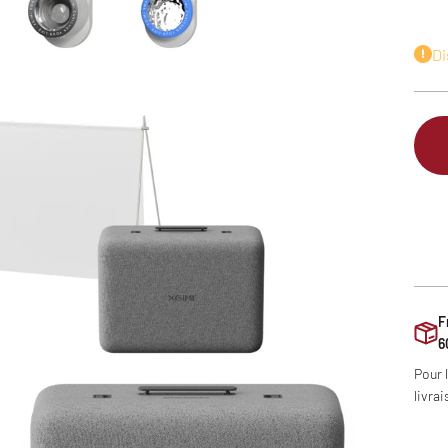
Di
F
6
Pour 
livrai