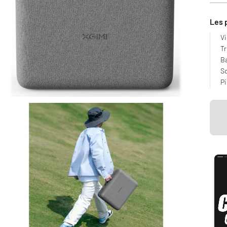
Les 
Vi
Tr
Ba
S
Pi