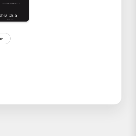
IMI
le de 70'' et 4 filtres créatifs. Il inaugure une nouvelle
odèles plus volumineux. Compatible Full HD 1080p natif,