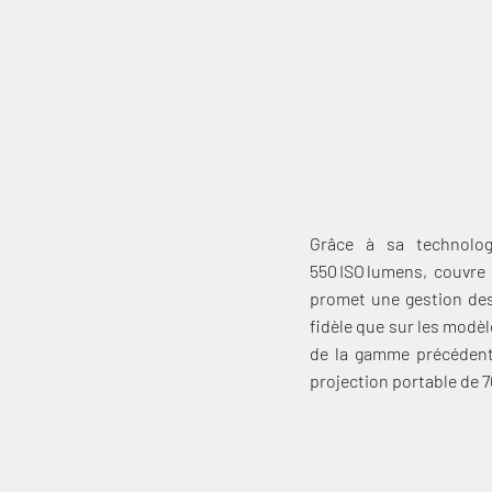
il se distingue par une colorimétrie très large (BT.20
autonome ou nomade, il in
Grâce à sa technologi
550 ISO lumens, couvre
promet une gestion des
fidèle que sur les modèl
de la gamme précédente
projection portable de 70