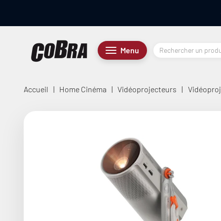
Passer au contenu
Cobra.fr
Menu
Menu
Accueil
|
Home Cinéma
|
Vidéoprojecteurs
|
Vidéoproj