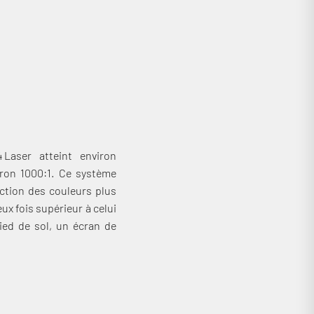
ans un châssis de seulement 1,3 kg. Conçu pour un usage
t la plateforme Google TV.
 Laser atteint environ
iron 1000:1. Ce système
ction des couleurs plus
ux fois supérieur à celui
ied de sol, un écran de