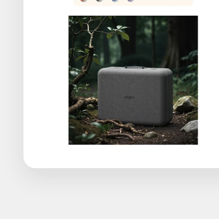
Le vidéoprojecteur XGIMI MoGo 4 Laser Outdoor Collection 
génération de vidéoprojecteurs compacts exploitant une