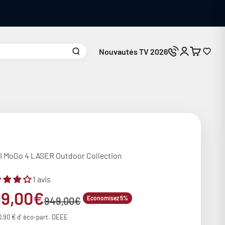
Nouvautés TV 2026
Connexion
Panier
Nous contacte
I MoGo 4 LASER Outdoor Collection
1 avis
ix de vente
99,00€
Prix normal
Economisez 5%
949,00€
0,90 € d' éco-part. DEEE