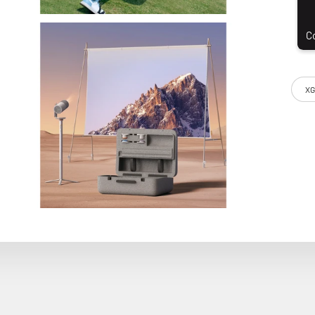
XG
vous est ici proposé en pack avec un pied de sol, un écran portab
 source lumineuse triple laser ALPD, jusque-là réservée à des m