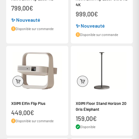
4K
Prix de vente
799,00€
Prix de vente
999,00€
✨ Nouveauté
✨ Nouveauté
Disponible sur commande
Disponible sur commande
XGIMI Elfin Flip Plus
XGIMI Floor Stand Horizon 20
Gris Éléphant
Prix de vente
449,00€
Prix de vente
159,00€
Disponible sur commande
Disponible