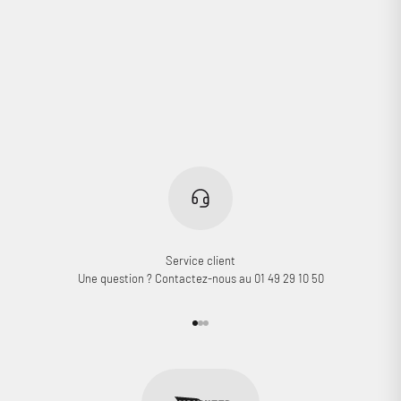
Service client
Une question ? Contactez-nous au 01 49 29 10 50
Aller à l'élément 1
Aller à l'élément 2
Aller à l'élément 3