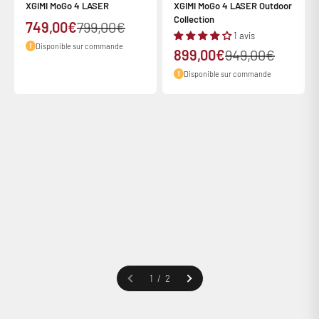
XGIMI MoGo 4 LASER
XGIMI MoGo 4 LASER Outdoor
Collection
Prix de vente
Prix normal
749,00€
799,00€
1 avis
Disponible sur commande
Prix de vente
Prix normal
899,00€
949,00€
Disponible sur commande
De 300 à 6000€ avec votre carte bancaire
Précédent
1 / 2