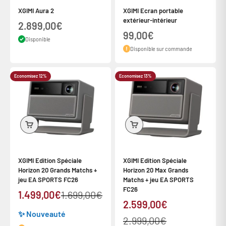
XGIMI Aura 2
XGIMI Ecran portable
extérieur-intérieur
Prix de vente
2.899,00€
Prix de vente
99,00€
Disponible
Disponible sur commande
Economisez 12%
Economisez 13%
XGIMI Edition Spéciale
XGIMI Edition Spéciale
Horizon 20 Grands Matchs +
Horizon 20 Max Grands
jeu EA SPORTS FC26
Matchs + jeu EA SPORTS
FC26
Prix de vente
Prix normal
1.499,00€
1.699,00€
Prix de vente
2.599,00€
✨ Nouveauté
Prix normal
2.999,00€