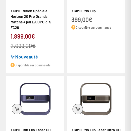
XGIMI Edition Spéciale
XGIMI Elfin Flip
Horizon 20 Pro Grands
Prix de vente
399,00€
Matchs + jeu EA SPORTS
FC26
Disponible sur commande
Prix de vente
1.899,00€
Prix normal
2.099,00€
✨ Nouveauté
Disponible sur commande
XGIMI Elfin Flip Laser HD
XGIMI Elfin Flip Laser Ultra HD