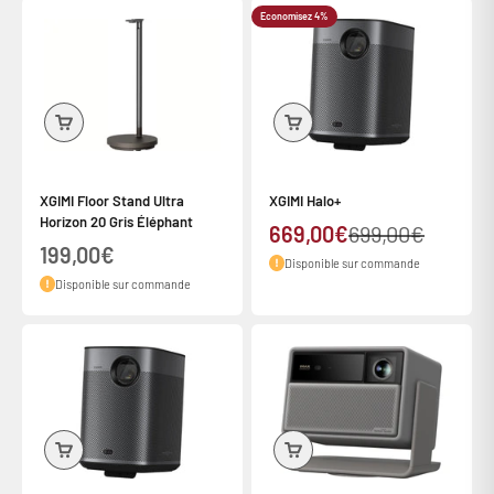
Economisez 4%
XGIMI Floor Stand Ultra
XGIMI Halo+
Horizon 20 Gris Éléphant
Prix de vente
Prix normal
669,00€
699,00€
Prix de vente
199,00€
Disponible sur commande
Disponible sur commande