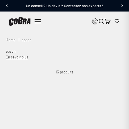
Passer au contenu
Un conseil ? Un devis ? Contactez nos experts !
Cobra.fr
Panier
Nous contacter
Menu
Home
|
epson
epson
En savoir plus
13 produits
Economisez 16%
Economisez 6%