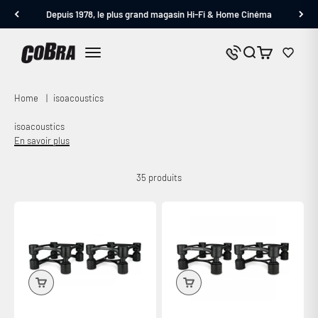
Passer au contenu
Depuis 1978, le plus grand magasin Hi-Fi & Home Cinéma
Cobra.fr
Panier
Nous contacter
Menu
Home
|
isoacoustics
isoacoustics
En savoir plus
35 produits