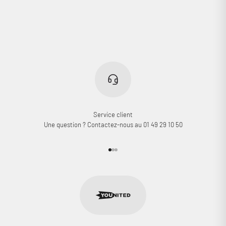
Service client
Une question ? Contactez-nous au 01 49 29 10 50
Aller à l'élément 1
Aller à l'élément 2
Aller à l'élément 3