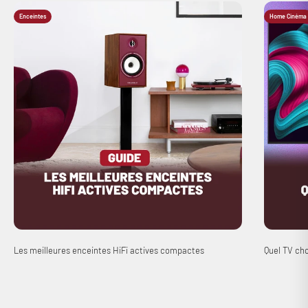
Enceintes
Home Cinéma
Les meilleures enceintes HiFi actives compactes
Quel TV cho