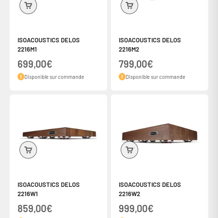
ISOACOUSTICS DELOS
ISOACOUSTICS DELOS
2216M1
2216M2
Prix de vente
Prix de vente
699,00€
799,00€
Disponible sur commande
Disponible sur commande
ISOACOUSTICS DELOS
ISOACOUSTICS DELOS
2216W1
2216W2
Prix de vente
Prix de vente
859,00€
999,00€