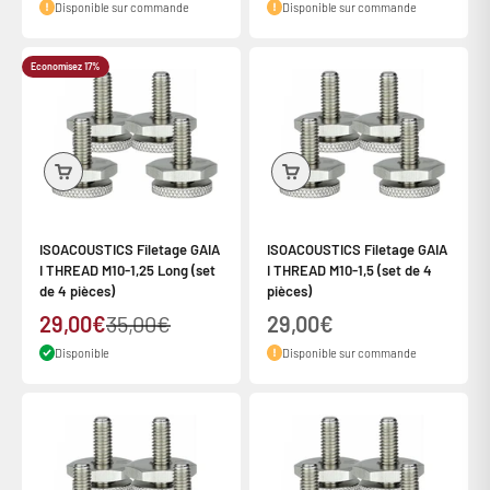
Disponible sur commande
Disponible sur commande
Economisez 17%
ISOACOUSTICS Filetage GAIA
ISOACOUSTICS Filetage GAIA
I THREAD M10-1,25 Long (set
I THREAD M10-1,5 (set de 4
de 4 pièces)
pièces)
Prix de vente
Prix normal
Prix de vente
29,00€
35,00€
29,00€
Disponible
Disponible sur commande