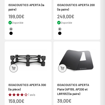
ISOACOUSTICS APERTA (la
ISOACOUSTICS APERTA 200
paire)
(la paire)
Prix de vente
Prix de vente
199,00€
249,00€
Disponible
Disponible
Couleur
Couleur
Silver
Silver
Black
Black
ISOACOUSTICS APERTA 300
ISOACOUSTICS APERTA
(la pièce)
Plate (AP155, AP200 et
L8R155) (la paire)
1 avis
Prix de vente
Prix de vente
39,00€
159,00€