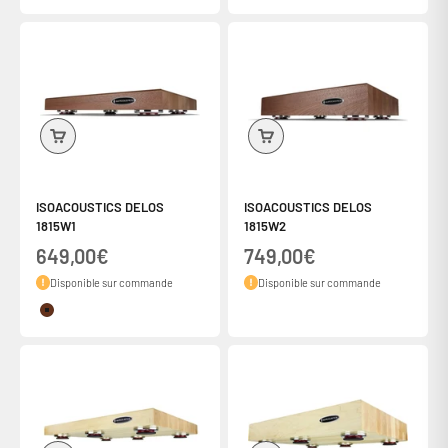
ISOACOUSTICS DELOS
ISOACOUSTICS DELOS
1815W1
1815W2
Prix de vente
Prix de vente
649,00€
749,00€
Disponible sur commande
Disponible sur commande
Couleur
Noyer