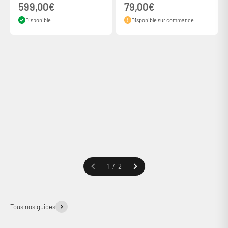
Prix de vente
Prix de vente
599,00€
79,00€
Disponible
Disponible sur commande
De 300 à 6000€ avec votre carte bancaire
Précédent
1 / 2
Tous nos guides