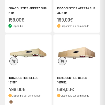
ISOACOUSTICS APERTA SUB
ISOACOUSTICS APERTA SUB
Noir
XL Noir
Prix de vente
Prix de vente
159,00€
199,00€
Disponible
Disponible sur commande
ISOACOUSTICS DELOS
ISOACOUSTICS DELOS
1815M1
1815M2
Prix de vente
Prix de vente
499,00€
599,00€
Disponible sur commande
Disponible sur commande
Couleur
Erable