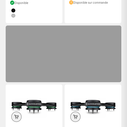
Disponible sur commande
Disponible
Couleur
Black
Frais de ports offerts dès 60€ d'achats
Silver
(Pour la Belgique et la Corse livraison offerte en relais colis)