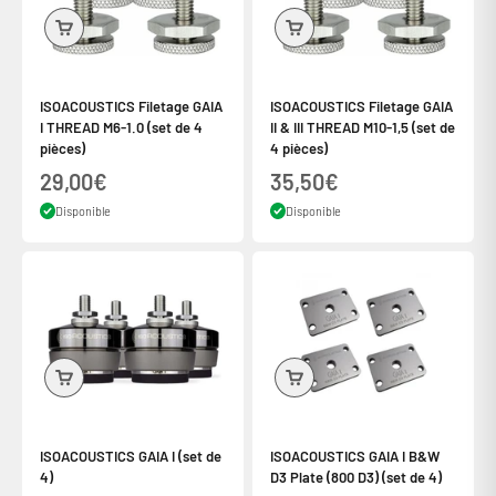
ISOACOUSTICS Filetage GAIA
ISOACOUSTICS Filetage GAIA
I THREAD M6-1.0 (set de 4
II & III THREAD M10-1,5 (set de
pièces)
4 pièces)
Prix de vente
Prix de vente
29,00€
35,50€
Disponible
Disponible
Connexion requise
Connectez-vous à votre compte pour ajouter des produits à
votre liste de souhaits et afficher vos articles précédemment
enregistrés.
ISOACOUSTICS GAIA I (set de
ISOACOUSTICS GAIA I B&W
Se connecter
4)
D3 Plate (800 D3) (set de 4)