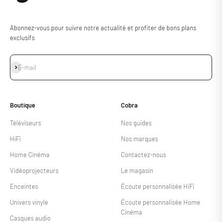
Abonnez-vous pour suivre notre actualité et profiter de bons plans
exclusifs
S'inscrire
E-mail
Boutique
Cobra
Téléviseurs
Nos guides
HiFi
Nos marques
Home Cinéma
Contactez-nous
Vidéoprojecteurs
Le magasin
Enceintes
Écoute personnalisée HiFi
Univers vinyle
Écoute personnalisée Home
Cinéma
Casques audio