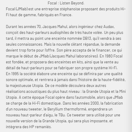
Focal : Listen Beyond.
Focal (JMlab) est une entreprise stéphanoise proposant des produits Hi-
Fi haut de gamme, fabriqués en France.
Durant les années 70, Jacques Mahul, alors ingénieur chez Audax,
conçoit des haut-parleurs audiophiles de très haute volée. Un peu plus
tard, il mettra au point une enceinte nommée DB13, qu’il vendra à ses
seules connaissances. Mais la nouvelle s’étant répandue, la demande
devient trop forte pour l’offre. Son père accepta de le financer, ce qui
marque le début de JMlab (Jacques Mahul laboratoires). En 1980 Focal
est fondée, et proposera des enceintes en kits, ainsi que la vente au
détail de haut-parleurs pour se fabriquer son propre système Hi-Fi.
En 1995 la société élabore une enceinte qui se définira par une qualité
sonore optimale, et rentrera à jamais dans l’histoire de la haute-fidélité,
la majestueuse Utopia. De ce modèle découlera deux autres
réalisations acoustiques du plus haut niveau : la Grande Utopia et la Mini
Utopia. A cette époque Focal opère dans l’automobile, alors que JMlab
se charge de la Hi-Fi domestique. Dans les années 2000, la fabrication
d’un nouveau tweeter, le Beryllium thermoformé, engendrera un
nouveau haut-parleur d’aigu, le TBu. Ce tweeter sera utilisé pour une
nouvelle version de la Grande Utopia, qui sera plus imposante, et
intègrera des HP remaniés.